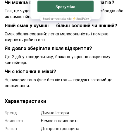
Чи можна використовувати мікс для салатів?
Так, це чудова основа для рибних салатів, бутербродів або
як самостійна закуска.
Який смак у суміші — більш солоний чи ніжний?
Смак збалансований: легка малосольність і помірна
жирність риби в олії.
Як довго зберігати після відкриття?
До 2 діб у холодильнику, бажано у щільно закритому
контейнері.
Чи є кісточки в міксі?
Ні, використано філе без кісток — продукт готовий до
споживання.
Характеристики
Бренд
Димна Історія
Наявність
Немає в наявності
Регіон
Дніпропетровщина