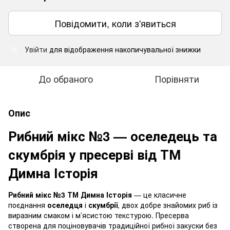
Повідомити, коли з'явиться
Увійти
для відображення накопичувальної знижки
%
До обраного
Порівняти
Опис
Рибний мікс №3 — оселедець та
скумбрія у пресерві від ТМ
Димна Історія
Рибний мікс №3 ТМ Димна Історія
— це класичне
поєднання
оселедця
і
скумбрії
, двох добре знайомих риб із
виразним смаком і м’ясистою текстурою. Пресерва
створена для поціновувачів традиційної рибної закуски без