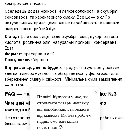
компромісів у якості.
Оселедець додає ніжності й легкої солоності, а скумбрія —
соковитості та характерного смаку. Все це — в олії з
натуральними прянощами, які не перебивають, а навпаки
підкреслюють рибний букет.
Склад:
філе оселедця, філе скумбрії, сіль, цукор, оцтова
кислота, рослинна олія, натуральні прянощі, консервант
Е211
Формат:
пресерва в олії
Походження:
Україна
Відправка щодня по буднях.
Продукт пакується у вакуум,
злегка підморожується та обгортається у фольгозол для
збереження смаку й свіжості. Мінімальна сума замовлення
— 300 грн.
FAQ — Часті запитання про Рибний мікс №3
Чим цей мікс відрізняється від звичайного
оселедця?
Це готова пресерва з додаванням скумбрії, яка робить смак
більш насиченим і соковитим.