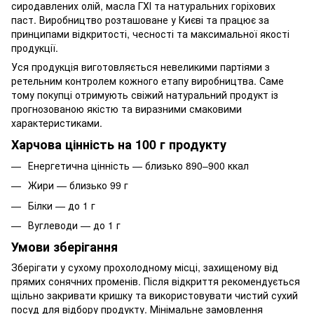
сиродавлених олій, масла ГХІ та натуральних горіхових
паст. Виробництво розташоване у Києві та працює за
принципами відкритості, чесності та максимальної якості
продукції.
Уся продукція виготовляється невеликими партіями з
ретельним контролем кожного етапу виробництва. Саме
тому покупці отримують свіжий натуральний продукт із
прогнозованою якістю та виразними смаковими
характеристиками.
Харчова цінність на 100 г продукту
Енергетична цінність — близько 890–900 ккал
Жири — близько 99 г
Білки — до 1 г
Вуглеводи — до 1 г
Умови зберігання
Зберігати у сухому прохолодному місці, захищеному від
прямих сонячних променів. Після відкриття рекомендується
щільно закривати кришку та використовувати чистий сухий
посуд для відбору продукту. Мінімальне замовлення