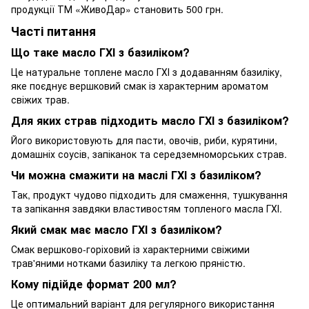
продукції ТМ «ЖивоДар» становить 500 грн.
Часті питання
Що таке масло ГХІ з базиліком?
Це натуральне топлене масло ГХІ з додаванням базиліку,
яке поєднує вершковий смак із характерним ароматом
свіжих трав.
Для яких страв підходить масло ГХІ з базиліком?
Його використовують для пасти, овочів, риби, курятини,
домашніх соусів, запіканок та середземноморських страв.
Чи можна смажити на маслі ГХІ з базиліком?
Так, продукт чудово підходить для смаження, тушкування
та запікання завдяки властивостям топленого масла ГХІ.
Який смак має масло ГХІ з базиліком?
Смак вершково-горіховий із характерними свіжими
трав'яними нотками базиліку та легкою пряністю.
Кому підійде формат 200 мл?
Це оптимальний варіант для регулярного використання