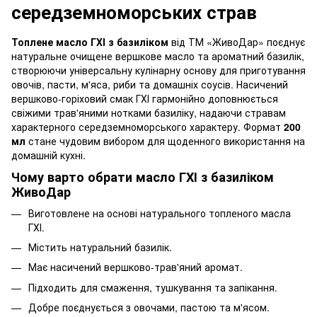
середземноморських страв
Топлене масло ГХІ з базиліком
від ТМ «ЖивоДар» поєднує
натуральне очищене вершкове масло та ароматний базилік,
створюючи універсальну кулінарну основу для приготування
овочів, пасти, м'яса, риби та домашніх соусів. Насичений
вершково-горіховий смак ГХІ гармонійно доповнюється
свіжими трав'яними нотками базиліку, надаючи стравам
характерного середземноморського характеру. Формат
200
мл
стане чудовим вибором для щоденного використання на
домашній кухні.
Чому варто обрати масло ГХІ з базиліком
ЖивоДар
Виготовлене на основі натурального топленого масла
ГХІ.
Містить натуральний базилік.
Має насичений вершково-трав'яний аромат.
Підходить для смаження, тушкування та запікання.
Добре поєднується з овочами, пастою та м'ясом.