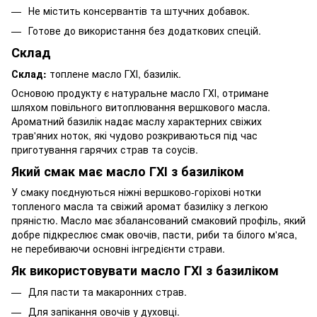
Не містить консервантів та штучних добавок.
Готове до використання без додаткових спецій.
Склад
Склад:
топлене масло ГХІ, базилік.
Основою продукту є натуральне масло ГХІ, отримане
шляхом повільного витоплювання вершкового масла.
Ароматний базилік надає маслу характерних свіжих
трав'яних ноток, які чудово розкриваються під час
приготування гарячих страв та соусів.
Який смак має масло ГХІ з базиліком
У смаку поєднуються ніжні вершково-горіхові нотки
топленого масла та свіжий аромат базиліку з легкою
пряністю. Масло має збалансований смаковий профіль, який
добре підкреслює смак овочів, пасти, риби та білого м'яса,
не перебиваючи основні інгредієнти страви.
Як використовувати масло ГХІ з базиліком
Для пасти та макаронних страв.
Для запікання овочів у духовці.