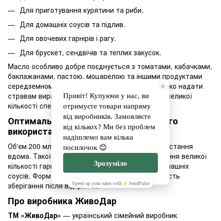
Для приготування курятини та риби.
Для домашніх соусів та підлив.
Для овочевих гарнірів і рагу.
Для брускет, сендвічів та теплих закусок.
Масло особливо добре поєднується з томатами, кабачками,
баклажанами, пастою, моцарелою та іншими продуктами
середземноморської кухні. Воно дозволяє швидко надати
стравам виразного аромату без використання великої
кількості спецій.
Оптимальний формат для регулярного
використання
Об'єм 200 мл підходить для регулярного використання
вдома. Такої баночки вистачить для приготування великої
кількості гарнірів, пасти, овочевих страв та домашніх
соусів. Формат поєднує економічність та зручність
зберігання після відкриття.
Про виробника ЖивоДар
ТМ «ЖивоДар»
— український сімейний виробник