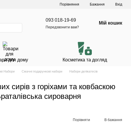
Порівняння
Бажання
Вхід
093 018-19-69
Мій кошик
Передзвонити вам?
ари для дому
Косметика та догляд
ві Набори
Смачні подарункові набори
Набори делікатесів
их сирів з горіхами та ковбаскою
Браталівська сироварня
Порівняти
В бажання