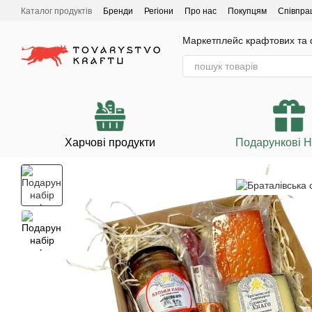
Перейти до основного контенту
Каталог продуктів
Бренди
Регіони
Про нас
Покупцям
Співпра
Маркетплейс крафтових та ф
Харчові продукти
Подарункові 