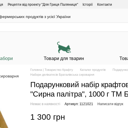
ця
Рецепти від проекту "Для Гриця Паляниця"
Історії
Контакти
ермерських продуктів з усієї України
Набори
Товари для тварин
Тов
Головна | Товариство Крафту
Каталог продуктів
Подарунко
Набори делікатесів Браталівська сироварня
Подарунковий набір крафтов
"Сирна палітра", 1000 г ТМ 
Немає в наявності
Артикул: 1121021
Написати відгук
1 300 грн