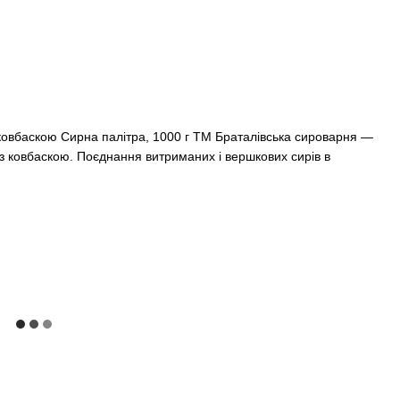
 ковбаскою Сирна палітра, 1000 г ТМ Браталівська сироварня —
 з ковбаскою. Поєднання витриманих і вершкових сирів в