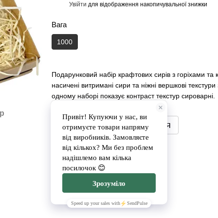
Увійти
для відображення накопичувальної знижки
%
Вага
1000
Подарунковий набір крафтових сирів з горіхами та
насичені витримані сири та ніжні вершкові текстури
одному наборі показує контраст текстур сироварні.
ар
Повідомити, коли з'явиться
Доставка
Оплата