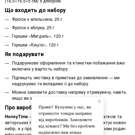
(16,5×16,5×5 см) з декором.
Що входить до набору
Фріпси з апельсина, 25 г
Фріпси з яблука, 25 г
Горішки «Мигдаль», 120 г
Горішки «Кеш’ю», 120 г
Як подарувати
Подарункове оформлення та етикетки-побажання вже
включені у вартість набору
Підпишіть листівку в примітках до замовлення — ми
надрукуємо та вкладемо її до набору
Можна замовити доставку напряму отримувачу, навіть
якщо ви за кордоном чи в іншому місті
Про виробника
HoneyTime
— український бренд медових делікатесів та
авторських подарунків. Команда вручну комплектує кожен
набір, а у працевлаштуванні надає перевагу членам родин
військовослужбовців.