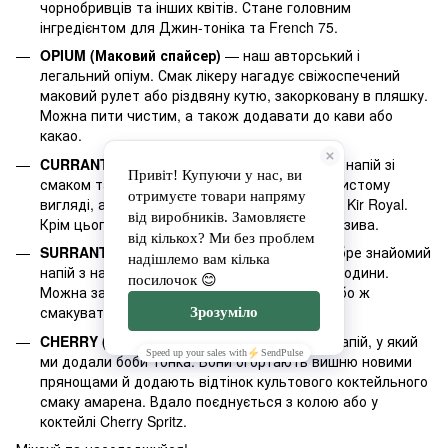
чорнобривців та інших квітів. Стане головним
інгредієнтом для Джин-тоніка та French 75.
OPIUM (Маковий спайсер)
— наш авторський і
легальний опіум. Смак лікеру нагадує свіжоспечений
маковий рулет або різдвяну кутю, закорковану в пляшку.
Можна пити чистим, а також додавати до кави або
какао.
CURRANT (Смородиновий лікер)
— ягідний напій зі
смаком та ароматом смородини. Смакує у чистому
вигляді, а також з ігристим вином у коктейлі Kir Royal.
Крім цього, пасуватиме до десертів чи морозива.
SURRANT GIN (Смородиновий джин)
— добре знайомий
напій з насиченим смаком натуральної смородини.
Можна заміксувати у Джин-тонік і Негроні або ж
смакувати чистим з льодом.
CHERRY (Вишневий лікер)
— традиційний напій, у який
ми додали боби тонка. Вони огортають вишню новими
прянощами й додають відтінок культового коктейльного
смаку амарена. Вдало поєднується з колою або у
коктейлі Cherry Spritz.