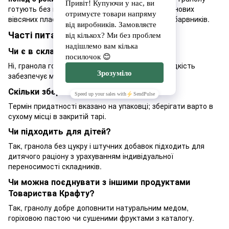
готують без цукру, на основі меду та цільнозернових
вівсяних пластівців, без ГМО, ароматизаторів і барвників.
Часті питання
Чи є в складі цукор?
Ні, гранола готується без доданого цукру, солодкість
забезпечує мед.
Скільки зберігається гранола?
Термін придатності вказано на упаковці; зберігати варто в
сухому місці в закритій тарі.
Чи підходить для дітей?
Так, гранола без цукру і штучних добавок підходить для
дитячого раціону з урахуванням індивідуальної
переносимості складників.
Чи можна поєднувати з іншими продуктами
Товариства Крафту?
Так, гранолу добре доповнити натуральним медом,
горіховою пастою чи сушеними фруктами з каталогу.