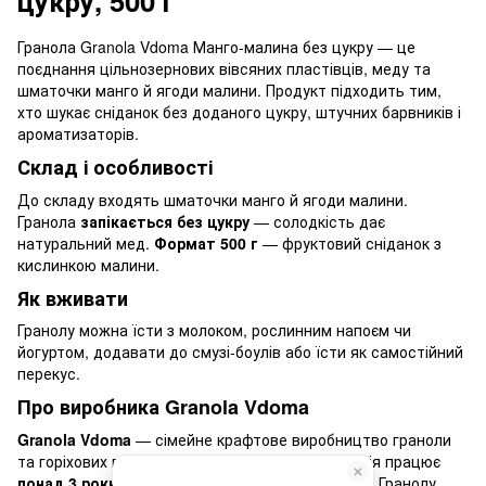
цукру, 500 г
Гранола Granola Vdoma Манго-малина без цукру — це
поєднання цільнозернових вівсяних пластівців, меду та
шматочки манго й ягоди малини. Продукт підходить тим,
хто шукає сніданок без доданого цукру, штучних барвників і
ароматизаторів.
Склад і особливості
До складу входять шматочки манго й ягоди малини.
Гранола
запікається без цукру
— солодкість дає
натуральний мед.
Формат 500 г
— фруктовий сніданок з
кислинкою малини.
Як вживати
Гранолу можна їсти з молоком, рослинним напоєм чи
йогуртом, додавати до смузі-боулів або їсти як самостійний
перекус.
Про виробника Granola Vdoma
Granola Vdoma
— сімейне крафтове виробництво граноли
та горіхових паст
з Івано-Франківська
. Компанія працює
понад 3 роки
і має
понад 400 відгуків
покупців. Гранолу