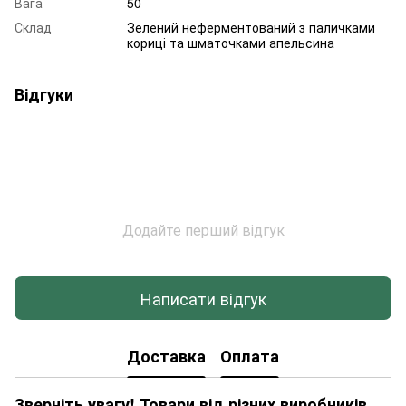
Вага
50
Склад
Зелений неферментований з паличками
кориці та шматочками апельсина
Відгуки
Додайте перший відгук
Написати відгук
Доставка
Оплата
Зверніть увагу! Товари від різних виробників