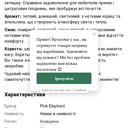
затишку. Справжнє задоволення для любителів пряних і
цитрусових поєднань, яке пробуджує всі почуття.
Аромат:
теплий, домашній, святковий, з нотками кориці та
апельсина, що створюють атмосферу свята і тепла.
Смак:
помірний, солодкий, ніжно-пряний, з цитрусовими
нотками апельсина, який освіжає та дарує приємне відчуття
комфорту.
Користь:
цей чай покращує метаболізм, допомагає знизити
вагу, бореться з вірусами та бактеріями, зміцнює імунітет.
Він також очищує шкіру і кров, посилюючи опірність
хворобам.
Чудовий напій для підтримки здоров'я та гарного
самопочуття, ідеальний для спільних святкових моментів!
Характеристики
Бренд
Pink Elephant
Наявність
Немає в наявності
Регіон
Київщина