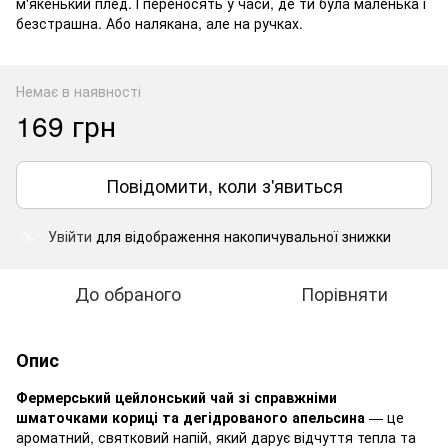
м'якенький плед. І переносять у часи, де ти була маленька і
безстрашна. Або налякана, але на ручках.
Немає в наявності
169 грн
Повідомити, коли з'явиться
Увійти
для відображення накопичувальної знижки
%
До обраного
Порівняти
Опис
Фермерський цейлонський чай зі справжніми
шматочками кориці та дегідрованого апельсина
— це
ароматний, святковий напій, який дарує відчуття тепла та