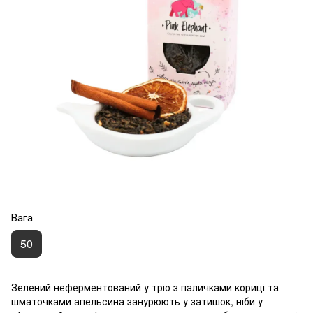
Вага
50
Зелений неферментований у тріо з паличками кориці та
шматочками апельсина занурюють у затишок, ніби у