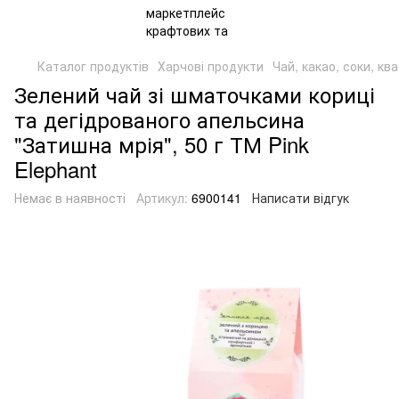
Каталог продуктів
Харчові продукти
Чай, какао, соки, кв
Зелений чай зі шматочками кориці
та дегідрованого апельсина
"Затишна мрія", 50 г ТМ Pink
Elephant
Немає в наявності
Артикул:
6900141
Написати відгук