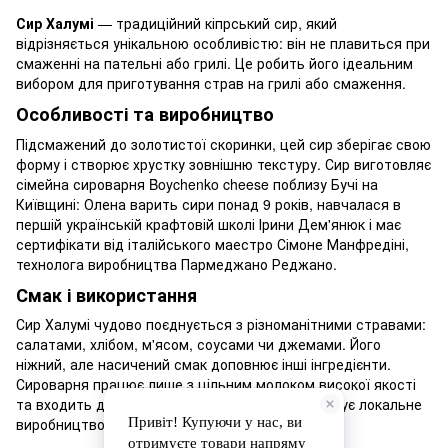
Сир Халумі
— традиційний кіпрський сир, який
відрізняється унікальною особливістю: він не плавиться при
смаженні на пательні або грилі. Це робить його ідеальним
вибором для приготування страв на грилі або смаження.
Особливості та виробництво
Підсмажений до золотистої скоринки, цей сир зберігає свою
форму і створює хрустку зовнішню текстуру. Сир виготовляє
сімейна сироварня Boychenko cheese поблизу Бучі на
Київщині: Олена варить сири понад 9 років, навчалася в
першій українській крафтовій школі Ірини Дем'янюк і має
сертифікати від італійського маестро Сімоне Манфредіні,
технолога виробництва Пармеджано Реджано.
Смак і використання
Сир Халумі чудово поєднується з різноманітними стравами:
салатами, хлібом, м'ясом, соусами чи джемами. Його
ніжний, але насичений смак доповнює інші інгредієнти.
Сироварня працює лише з цільним молоком високої якості
та входить до спільноти Slow Food, що підтримує локальне
виробництво без шкоди для природи.