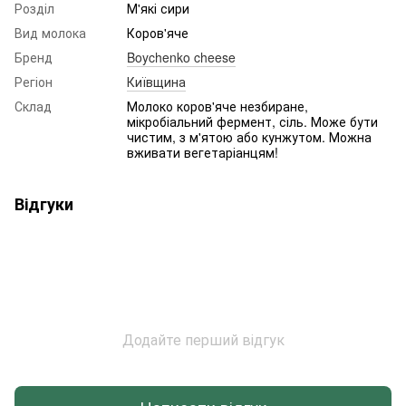
Розділ
М'які сири
Вид молока
Коров'яче
Бренд
Boychenko cheese
Регіон
Київщина
Склад
Молоко коров'яче незбиране,
мікробіальний фермент, сіль. Може бути
чистим, з м'ятою або кунжутом. Можна
вживати вегетаріанцям!
Відгуки
Додайте перший відгук