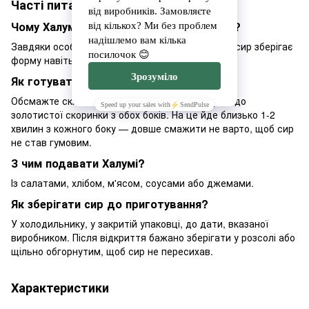
Часті питання
Чому Халумі не плавиться при смаженні?
Завдяки особливій технології виробництва цей сир зберігає
форму навіть при високій температурі.
Як готувати сир Халумі?
Обсмажте скибочки на сухій пательні або грилі до
золотистої скоринки з обох боків. На це йде близько 1-2
хвилин з кожного боку — довше смажити не варто, щоб сир
не став гумовим.
З чим подавати Халумі?
Із салатами, хлібом, м'ясом, соусами або джемами.
Як зберігати сир до приготування?
У холодильнику, у закритій упаковці, до дати, вказаної
виробником. Після відкриття бажано зберігати у розсолі або
щільно обгорнутим, щоб сир не пересихав.
Характеристики