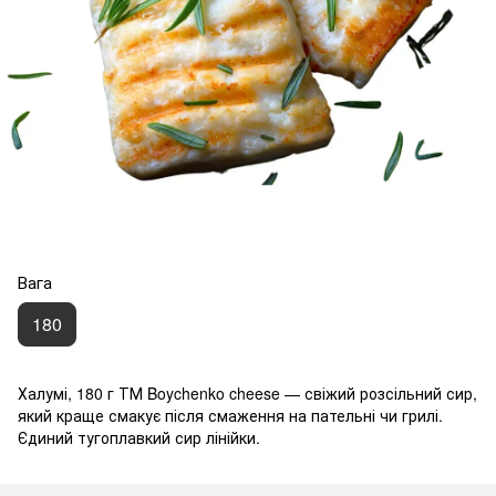
Вага
180
Халумі, 180 г ТМ Boychenko cheese — свіжий розсільний сир,
який краще смакує після смаження на пательні чи грилі.
Єдиний тугоплавкий сир лінійки.