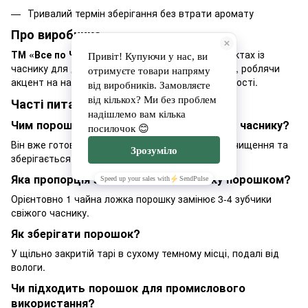
Тривалий термін зберігання без втрати аромату
Про виробника
ТМ «Все по Часнику»
спеціалізується на продуктах із
часнику для домашньої та професійної кулінарії, роблячи
акцент на натуральному складі та стабільній якості.
Часті питання
Чим порошок відрізняється від свіжого часнику?
Він вже готовий до використання, не потребує чищення та
зберігається значно довше.
Яка пропорція заміни свіжого часнику порошком?
Орієнтовно 1 чайна ложка порошку замінює 3-4 зубчики
свіжого часнику.
Як зберігати порошок?
У щільно закритій тарі в сухому темному місці, подалі від
вологи.
Чи підходить порошок для промислового
використання?