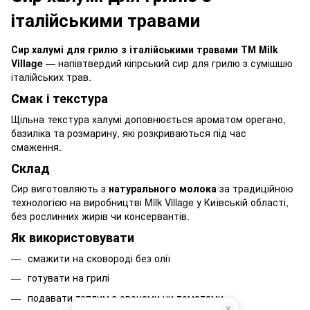
італійськими травами
Сир халумі для грилю з італійськими травами ТМ Milk
Village
— напівтвердий кіпрський сир для грилю з сумішшю
італійських трав.
Смак і текстура
Щільна текстура халумі доповнюється ароматом орегано,
базиліка та розмарину, які розкриваються під час
смаження.
Склад
Сир виготовляють з
натурального молока
за традиційною
технологією на виробництві Milk Village у Київській області,
без рослинних жирів чи консервантів.
Як використовувати
смажити на сковороді без олії
готувати на грилі
подавати теплим з овочами чи томатами