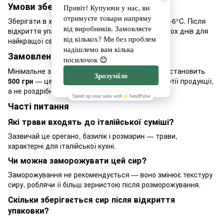
Умови зберігання
Зберігати в холодильнику при температурі +2...+6°C. Після
відкриття упаковки використати протягом кількох днів для
найкращої свіжості.
Замовлення у виробника
Мінімальне замовлення у виробника Milk Village становить
500 грн
— це стосується прямих замовлень партії продукції,
а не роздрібної покупки на сайті.
Часті питання
Які трави входять до італійської суміші?
Зазвичай це орегано, базилік і розмарин — трави,
характерні для італійської кухні.
Чи можна заморожувати цей сир?
Заморожування не рекомендується — воно змінює текстуру
сиру, роблячи її більш зернистою після розморожування.
Скільки зберігається сир після відкриття
упаковки?