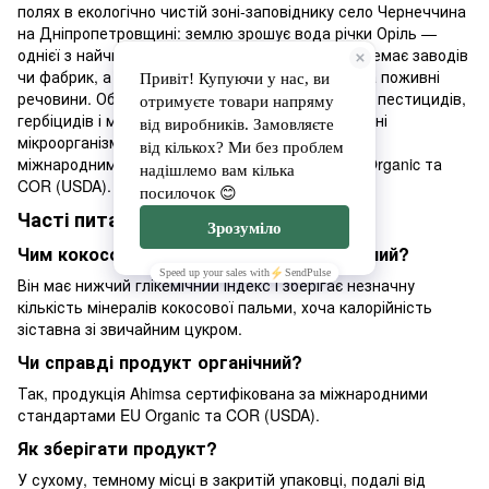
полях в екологічно чистій зоні-заповіднику село Чернеччина
на Дніпропетровщині: землю зрошує вода річки Оріль —
однієї з найчистіших в Європі, у радіусі 100 км немає заводів
чи фабрик, а грунт тут чорноземний, багатий на поживні
речовини. Обробіток ведеться без синтетичних пестицидів,
гербіцидів і мінеральних добрив — лише природні
мікроорганізми. Якість продукції підтверджена
міжнародними органічними сертифікатами EU Organic та
COR (USDA).
Часті питання
Чим кокосовий цукор кращий за звичайний?
Він має нижчий глікемічний індекс і зберігає незначну
кількість мінералів кокосової пальми, хоча калорійність
зіставна зі звичайним цукром.
Чи справді продукт органічний?
Так, продукція Ahimsa сертифікована за міжнародними
стандартами EU Organic та COR (USDA).
Як зберігати продукт?
У сухому, темному місці в закритій упаковці, подалі від