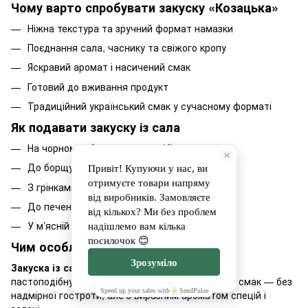
Чому варто спробувати закуску «Козацька»
Ніжна текстура та зручний формат намазки
Поєднання сала, часнику та свіжого кропу
Яскравий аромат і насичений смак
Готовий до вживання продукт
Традиційний український смак у сучасному форматі
Як подавати закуску із сала
На чорному або житньому хлібі
До борщу та українських страв
З грінками або крекерами
До печеної картоплі та солінь
У м’ясній або святковій тарілці
Чим особлива ця намазка
Закуска із сала з кропом і часником
має м’яку
пастоподібну текстуру та добре збалансований смак — без
надмірної гостроти, але з виразним ароматом спецій і