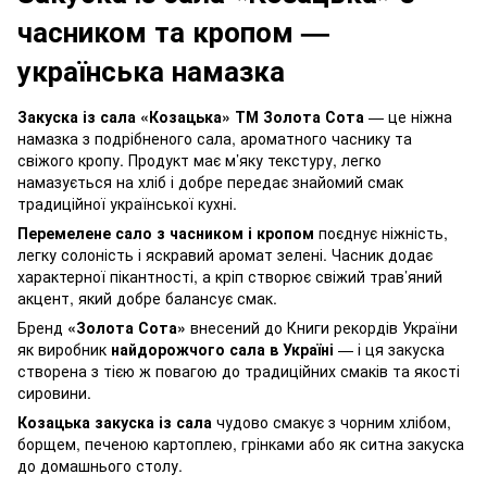
часником та кропом —
українська намазка
Закуска із сала «Козацька» ТМ Золота Сота
— це ніжна
намазка з подрібненого сала, ароматного часнику та
свіжого кропу. Продукт має м’яку текстуру, легко
намазується на хліб і добре передає знайомий смак
традиційної української кухні.
Перемелене сало з часником і кропом
поєднує ніжність,
легку солоність і яскравий аромат зелені. Часник додає
характерної пікантності, а кріп створює свіжий трав’яний
акцент, який добре балансує смак.
Бренд
«Золота Сота»
внесений до Книги рекордів України
як виробник
найдорожчого сала в Україні
— і ця закуска
створена з тією ж повагою до традиційних смаків та якості
сировини.
Козацька закуска із сала
чудово смакує з чорним хлібом,
борщем, печеною картоплею, грінками або як ситна закуска
до домашнього столу.