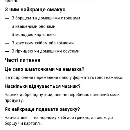
зелені.
З чим найкраще смакує
З борщем та домашніми стравами
З квашеними овочами
З молодою картоплею
З хрустким хлібом або грінками
З гірчицею чи домашніми соусами
Часті питання
Це сало шматочками чи намазка?
Це подрібнене перемелене сало у форматі готової намазки.
Наскільки відчувається часник?
Часник добре відчутний, але не перебиває основний смак
продукту.
Як найкраще подавати закуску?
Найчастіше — на чорному хлібі або грінках, а також до
борщу чи картоплі.