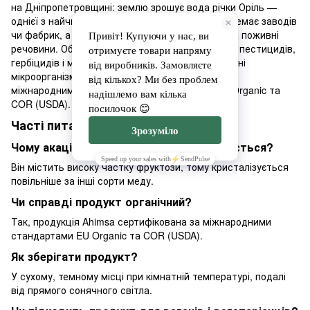
на Дніпропетровщині: землю зрошує вода річки Оріль —
однієї з найчистіших в Європі, у радіусі 100 км немає заводів
чи фабрик, а грунт тут чорноземний, багатий на поживні
речовини. Обробіток ведеться без синтетичних пестицидів,
гербіцидів і мінеральних добрив — лише природні
мікроорганізми. Якість продукції підтверджена
міжнародними органічними сертифікатами EU Organic та
COR (USDA).
Часті питання
Чому акацієвий мед довго не засахарюється?
Він містить високу частку фруктози, тому кристалізується
повільніше за інші сорти меду.
Чи справді продукт органічний?
Так, продукція Ahimsa сертифікована за міжнародними
стандартами EU Organic та COR (USDA).
Як зберігати продукт?
У сухому, темному місці при кімнатній температурі, подалі
від прямого сонячного світла.