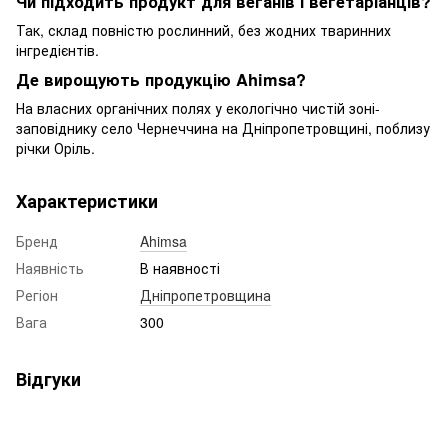
Чи підходить продукт для веганів і вегетаріанців?
Так, склад повністю рослинний, без жодних тваринних
інгредієнтів.
Де вирощують продукцію Ahimsa?
На власних органічних полях у екологічно чистій зоні-
заповіднику село Чернеччина на Дніпропетровщині, поблизу
річки Оріль.
Характеристики
Бренд
Ahimsa
Наявність
В наявності
Регіон
Дніпропетровщина
Вага
300
Відгуки