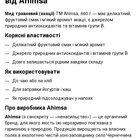
від Ahimsa
Мед травневий (акації)
ТМ Ahimsa, 660 г — має делікатний,
фруктовий смак і м'який аромат акації, є джерелом
природних антиоксидантів та вітамінів групи B.
Корисні властивості
Делікатний фруктовий смак і м'який аромат
Джерело природних антиоксидантів і вітамінів групи B
Довго залишається рідким завдяки складу
Як використовувати
До чаю або на хліб
Для заправки йогуртів і каш
Як природний підсолоджувач у напоях
Про виробника Ahimsa
Ahimsa
(з санскриту — «ненасильство») — це органічний
бренд, для якого якість їжі нерозривно пов'язана з
гармонією з природою. Продукцію вирощують на власних
полях в екологічно чистій зоні-заповіднику село Чернеччина