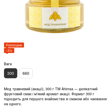
Розпродаж
−5%
Вага
300
660
Мед травневий (акації), 300 г ТМ Ahimsa — делікатний
фруктовий смак і м'який аромат акації. Формат 300 г
підходить для першого знайомства зі смаком або чаювання
на одного.