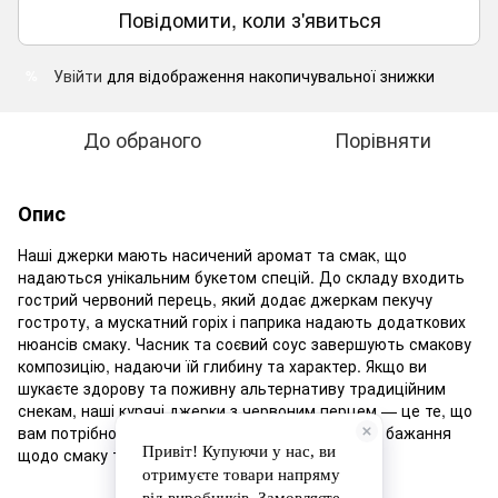
Повідомити, коли з'явиться
Увійти
для відображення накопичувальної знижки
%
До обраного
Порівняти
Опис
Наші джерки мають насичений аромат та смак, що
надаються унікальним букетом спецій. До складу входить
гострий червоний перець, який додає джеркам пекучу
гостроту, а мускатний горіх і паприка надають додаткових
нюансів смаку. Часник та соєвий соус завершують смакову
композицію, надаючи їй глибину та характер. Якщо ви
шукаєте здорову та поживну альтернативу традиційним
снекам, наші курячі джерки з червоним перцем — це те, що
вам потрібно. Це вибір, який задовольнить ваші бажання
щодо смаку та здоров'я одночасно.