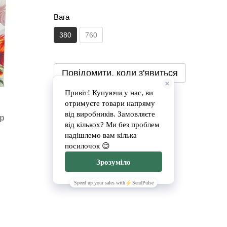
Вага
380
760
Повідомити, коли з'явиться
Доставка
Оплата
ар