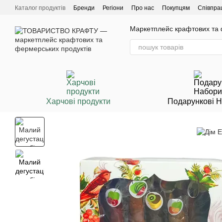
Перейти до основного контенту
Каталог продуктів
Бренди
Регіони
Про нас
Покупцям
Співпра
Маркетплейс крафтових та ф
Харчові продукти
Подарункові 