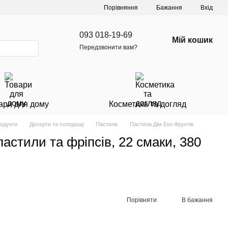
Порівняння
Бажання
Вхід
093 018-19-69
Мій кошик
Передзвонити вам?
ари для дому
Косметика та догляд
родукти
Десерти та солодощі
Пастила
Пастила Дім Еко Фруктів
астили та фріпсів, 22 смаки, 380
Порівняти
В бажання