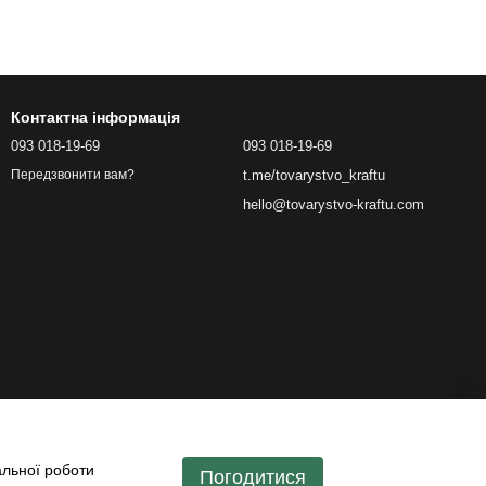
Контактна інформація
093 018-19-69
093 018-19-69
t.me/tovarystvo_kraftu
Передзвонити вам?
hello@tovarystvo-kraftu.com
альної роботи
Погодитися