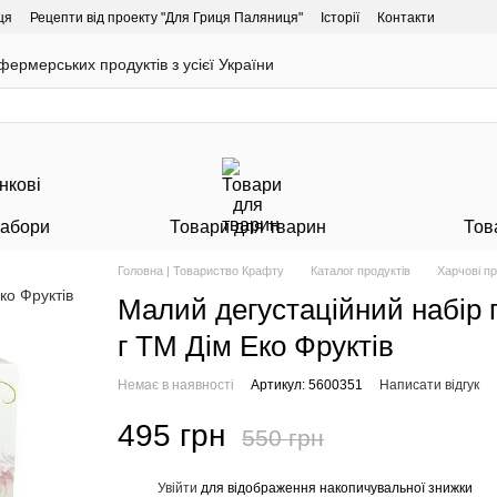
ця
Рецепти від проекту "Для Гриця Паляниця"
Історії
Контакти
ермерських продуктів з усієї України
Набори
Товари для тварин
Тов
Головна | Товариство Крафту
Каталог продуктів
Харчові п
Малий дегустаційний набір п
г ТМ Дім Еко Фруктів
Немає в наявності
Артикул: 5600351
Написати відгук
495 грн
550 грн
Увійти
для відображення накопичувальної знижки
%