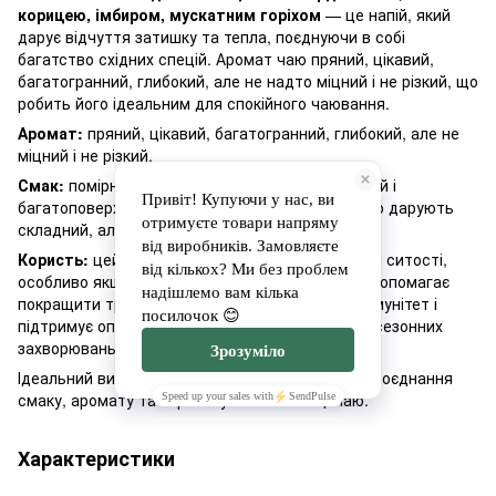
корицею, імбиром, мускатним горіхом
— це напій, який
дарує відчуття затишку та тепла, поєднуючи в собі
багатство східних спецій. Аромат чаю пряний, цікавий,
багатогранний, глибокий, але не надто міцний і не різкий, що
робить його ідеальним для спокійного чаювання.
Аромат:
пряний, цікавий, багатогранний, глибокий, але не
міцний і не різкий.
Смак:
помірний, трохи пікантний, збалансований і
багатоповерховий, з нотками східних спецій, що дарують
складний, але приємний смак.
Користь:
цей чай зігріває, тонізує і дає відчуття ситості,
особливо якщо додавати молоко. Масала чай допомагає
покращити травлення, очищує кров, підвищує імунітет і
підтримує опірність організму до застудних та сезонних
захворювань.
Ідеальний вибір для тих, хто шукає гармонійне поєднання
смаку, аромату та користі у кожній чашці чаю.
Характеристики