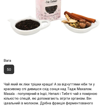
Вага
50
Чай який як ліки трішки краще! А за відчуттями ніби ти у
красивому спі дивишся схід сонця над Тадж Махалом.
Masala - популярний в Індії, Непалі і Тибеті чай з помірною
кількістю спецій, які допомагають зігріти організм. Він
ідеальний із молоком. Дрібна фракція ферментованого