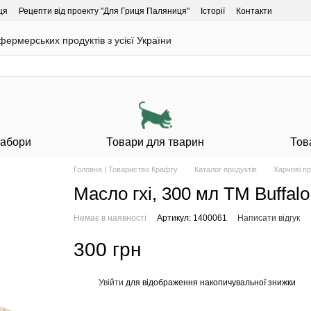
ця
Рецепти від проекту "Для Гриця Паляниця"
Історії
Контакти
ермерських продуктів з усієї України
Набори
Товари для тварин
Тов
Головна | Товариство Крафту
Каталог продуктів
Харчові п
Масло гхі, 300 мл ТМ Buffalo 
Немає в наявності
Артикул: 1400061
Написати відгук
300 грн
Увійти
для відображення накопичувальної знижки
%