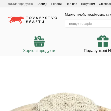
Перейти до основного контенту
Каталог продуктів
Бренди
Регіони
Про нас
Покупцям
Співпра
Маркетплейс крафтових та ф
Харчові продукти
Подарункові 