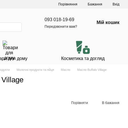
Порівняння
Бажання
Вхід
093 018-19-69
Мій кошик
Передзвонити вам?
ари для дому
Косметика та догляд
родукти
Молочні продукти та яйця
Масло
Масло Buffalo Village
Village
Порівняти
В бажання