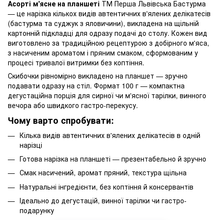
Асорті м'ясне на планшеті
ТМ Перша Львівська Бастурма
— це нарізка кількох видів автентичних в'ялених делікатесів
(бастурма та суджук з яловичини), викладена на щільній
картонній підкладці для одразу подачі до столу. Кожен вид
виготовлено за традиційною рецептурою з добірного м'яса,
з насиченим ароматом і пряним смаком, сформованим у
процесі тривалої витримки без коптіння.
Скибочки рівномірно викладено на планшет — зручно
подавати одразу на стіл. Формат 100 г — компактна
дегустаційна порція для сирної чи м'ясної тарілки, винного
вечора або швидкого гастро-перекусу.
Чому варто спробувати:
Кілька видів автентичних в'ялених делікатесів в одній
нарізці
Готова нарізка на планшеті — презентабельно й зручно
Смак насичений, аромат пряний, текстура щільна
Натуральні інгредієнти, без коптіння й консервантів
Ідеально до дегустацій, винної тарілки чи гастро-
подарунку