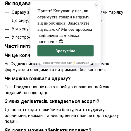
Як подавати:
Одразу з планшета або перекласти на дошку чи тарілку
До сиру, оливок, хліба з хрусткою скоринкою
У м’ясну тарілку з соусами чи зеленню
У гастро-сет або бокс до вина
Часті питання
Чи це копчений продукт?
Ні. Суджук виготовляється шляхом в’ялення — смак
формується спеціями та витримкою, без коптіння.
Чи можна вживати одразу?
Так. Продукт повністю готовий до споживання й уже
поданий на підкладці.
З яких делікатесів складається асорті?
До асорті входять скибочки бастурми та суджуку з
яловичини, нарізані та викладені на планшеті для одразу
подачі.
Як довго можна зберігати продукт?