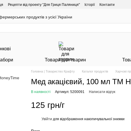
ця
Рецепти від проекту "Для Гриця Паляниця"
Історії
Контакти
ермерських продуктів з усієї України
Набори
Товари для тварин
Тов
Головна | Товариство Крафту
Каталог продуктів
Харчові п
Мед акацієвий, 100 мл ТМ 
В наявності
Артикул: 5200091
Написати відгук
125 грн/г
Увійти
для відображення накопичувальної знижки
%