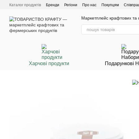
Перейти до основного контенту
Каталог продуктів
Бренди
Регіони
Про нас
Покупцям
Співпра
Маркетплейс крафтових та ф
Харчові продукти
Подарункові 