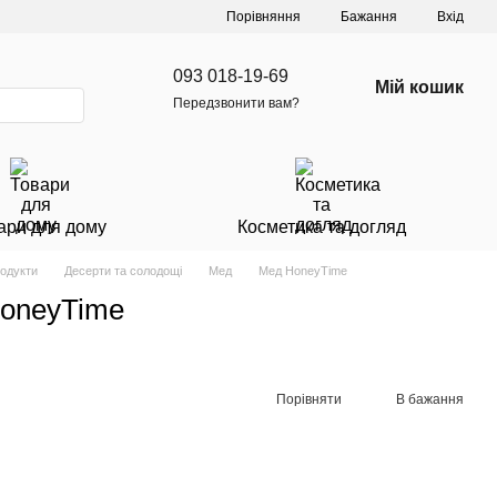
Порівняння
Бажання
Вхід
093 018-19-69
Мій кошик
Передзвонити вам?
ари для дому
Косметика та догляд
родукти
Десерти та солодощі
Мед
Мед HoneyTime
HoneyTime
Порівняти
В бажання