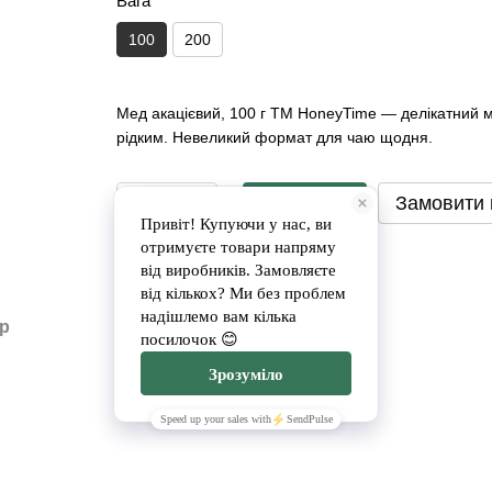
Вага
100
200
Мед акацієвий, 100 г ТМ HoneyTime — делікатний м
рідким. Невеликий формат для чаю щодня.
Замовити
Замовити
г
Доставка
Оплата
ар