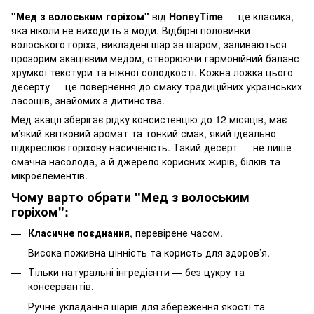
"Мед з волоським горіхом"
від
HoneyTime
— це класика,
яка ніколи не виходить з моди. Відбірні половинки
волоського горіха, викладені шар за шаром, заливаються
прозорим акацієвим медом, створюючи гармонійний баланс
хрумкої текстури та ніжної солодкості. Кожна ложка цього
десерту — це повернення до смаку традиційних українських
ласощів, знайомих з дитинства.
Мед акації зберігає рідку консистенцію до 12 місяців, має
м’який квітковий аромат та тонкий смак, який ідеально
підкреслює горіхову насиченість. Такий десерт — не лише
смачна насолода, а й джерело корисних жирів, білків та
мікроелементів.
Чому варто обрати "Мед з волоським
горіхом":
Класичне поєднання
, перевірене часом.
Висока поживна цінність та користь для здоров’я.
Тільки натуральні інгредієнти — без цукру та
консервантів.
Ручне укладання шарів для збереження якості та