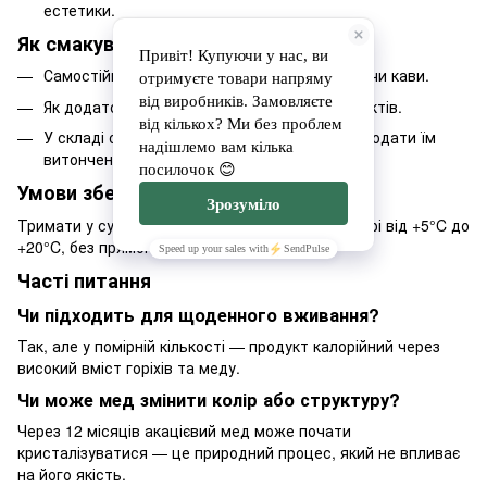
естетики.
Як смакувати:
Самостійно — як вишуканий десерт до чаю чи кави.
Як додаток до м’яких сирів, йогурту або фруктів.
У складі святкових і щоденних страв, щоб додати їм
витонченості.
Умови зберігання:
Тримати у сухому темному місці при температурі від +5°C до
+20°C, без прямого сонячного світла.
Часті питання
Чи підходить для щоденного вживання?
Так, але у помірній кількості — продукт калорійний через
високий вміст горіхів та меду.
Чи може мед змінити колір або структуру?
Через 12 місяців акацієвий мед може почати
кристалізуватися — це природний процес, який не впливає
на його якість.