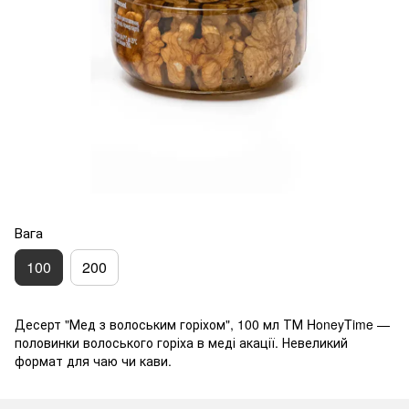
Вага
100
200
Десерт "Мед з волоським горіхом", 100 мл ТМ HoneyTime —
половинки волоського горіха в меді акації. Невеликий
формат для чаю чи кави.