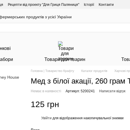
ця
Рецепти від проекту "Для Гриця Паляниця"
Історії
Контакти
ермерських продуктів з усієї України
Набори
Товари для тварин
Тов
Головна | Товариство Крафту
Каталог продуктів
Харчові п
Мед з білої акації, 260 гра
Немає в наявності
Артикул: 5200241
Написати відгук
125 грн
Увійти
для відображення накопичувальної знижки
%