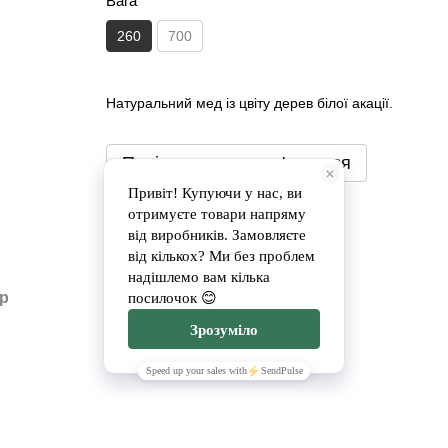
Вага
260
700
Натуральний мед із цвіту дерев білої акації.
Повідомити, коли з'явиться
Доставка
Оплата
ар