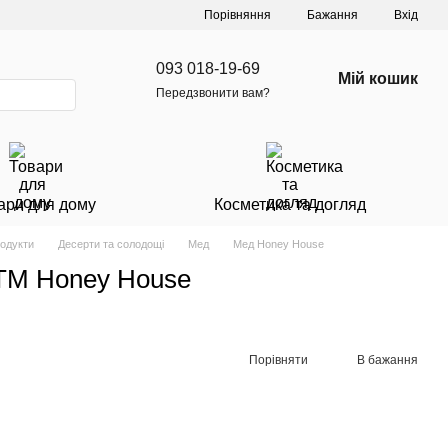
Порівняння
Бажання
Вхід
093 018-19-69
Мій кошик
Передзвонити вам?
ари для дому
Косметика та догляд
родукти
Десерти та солодощі
Мед
Мед Honey House
м ТМ Honey House
Порівняти
В бажання