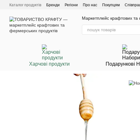
Перейти до основного контенту
Каталог продуктів
Бренди
Регіони
Про нас
Покупцям
Співпра
Маркетплейс крафтових та ф
Харчові продукти
Подарункові 