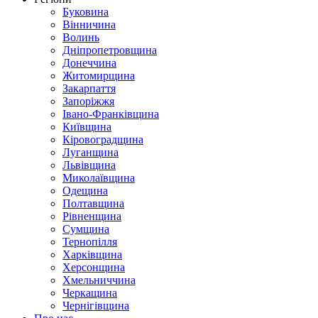
Буковина
Вінничина
Волинь
Дніпропетровщина
Донеччина
Житомирщина
Закарпаття
Запоріжжя
Івано-Франківщина
Київщина
Кіровоградщина
Луганщина
Львівщина
Миколаївщина
Одещина
Полтавщина
Рівненщина
Сумщина
Тернопілля
Харківщина
Херсонщина
Хмельниччина
Черкащина
Чернігівщина