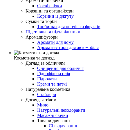
Ароматичні свічки
Соєві свічки
Корзини та органайзери
Корзини із джгуту
Сумки та торби
Торбинки для овочів та фруктів
Підставки та підтарільники
Аромадифузори
Аромати для дому
Ароматизатори для автомобіля
Косметика та догляд
Догляд за обличчям
Очищення для обличчя
Гідрофільна олія
Гідролати
Креми та патчі
Натуральна косметика
Стайлери
Догляд за тілом
Мило
Натуральні дезодоранти
Масажні свічки
Товари для ванн
Сіль для ванни