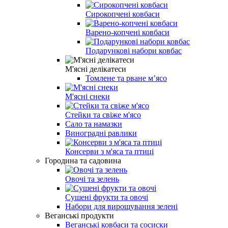
Сирокопчені ковбаси
Варено-копчені ковбаси
Подарункові набори ковбас
М'ясні делікатеси
Томлене та рване м’ясо
М'ясні снеки
Стейки та свіже м'ясо
Сало та намазки
Виноградні равлики
Консерви з м'яса та птиці
Городина та садовина
Овочі та зелень
Сушені фрукти та овочі
Набори для вирощування зелені
Веганські продукти
Веганські ковбаси та сосиски