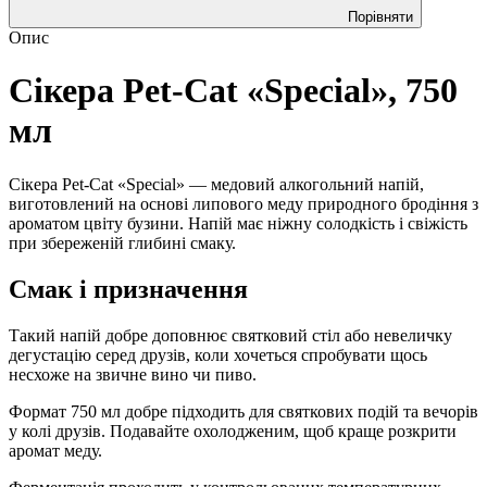
Порівняти
Опис
Сікера Pet-Cat «Special», 750
мл
Сікера Pet-Cat «Special» — медовий алкогольний напій,
виготовлений на основі липового меду природного бродіння з
ароматом цвіту бузини. Напій має ніжну солодкість і свіжість
при збереженій глибині смаку.
Смак і призначення
Такий напій добре доповнює святковий стіл або невеличку
дегустацію серед друзів, коли хочеться спробувати щось
несхоже на звичне вино чи пиво.
Формат 750 мл добре підходить для святкових подій та вечорів
у колі друзів. Подавайте охолодженим, щоб краще розкрити
аромат меду.