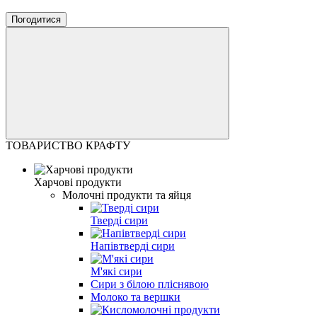
Погодитися
ТОВАРИСТВО КРАФТУ
Харчові продукти
Молочні продукти та яйця
Тверді сири
Напівтверді сири
М'які сири
Сири з білою пліснявою
Молоко та вершки