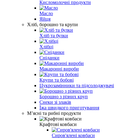
Кисломолочні продукти
Масло
Яйця
Хліб, борошно та крупи
Хліб та булки
Хлібці
Сніданки
Макаронні вироби
Крупи та бобові
Цукрозамінники та підсолоджувачі
Борошно з різних круп
Снеки зі злаків
Їжа швидкого приготування
Мʼясні та рибні продукти
Крафтові ковбаси
Сиров'ялені ковбаси