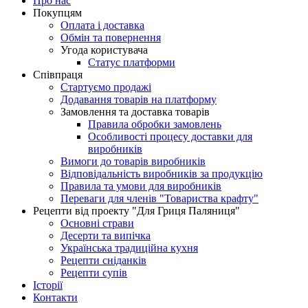
Про нас
Покупцям
Оплата і доставка
Обмін та повернення
Угода користувача
Статус платформи
Співпраця
Стартуємо продажі
Додавання товарів на платформу
Замовлення та доставка товарів
Правила обробки замовлень
Особливості процесу доставки для
виробників
Вимоги до товарів виробників
Відповідальність виробників за продукцію
Правила та умови для виробників
Переваги для членів "Товариства крафту"
Рецепти від проекту "Для Гриця Паляниця"
Основні страви
Десерти та випічка
Українська традиційна кухня
Рецепти сніданків
Рецепти супів
Історії
Контакти