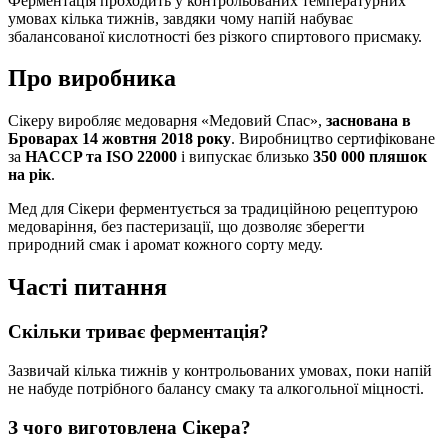
Ферментація проходить у контрольованих температурних
умовах кілька тижнів, завдяки чому напій набуває
збалансованої кислотності без різкого спиртового присмаку.
Про виробника
Сікеру виробляє медоварня «Медовий Спас»,
заснована в
Броварах 14 жовтня 2018 року
. Виробництво сертифіковане
за
HACCP та ISO 22000
і випускає близько
350 000 пляшок
на рік
.
Мед для Сікери ферментується за традиційною рецептурою
медоваріння, без пастеризації, що дозволяє зберегти
природний смак і аромат кожного сорту меду.
Часті питання
Скільки триває ферментація?
Зазвичай кілька тижнів у контрольованих умовах, поки напій
не набуде потрібного балансу смаку та алкогольної міцності.
З чого виготовлена Сікера?