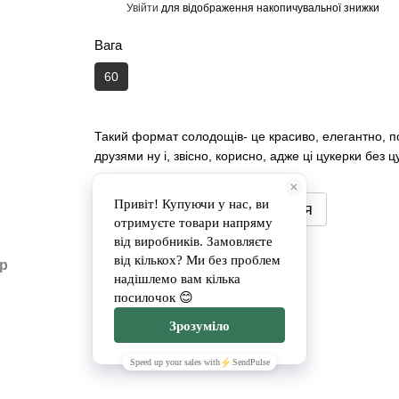
Увійти
для відображення накопичувальної знижки
%
Вага
60
Такий формат солодощів- це красиво, елегантно, п
друзями ну і, звісно, корисно, адже ці цукерки без ц
Повідомити, коли з'явиться
Доставка
Оплата
ар