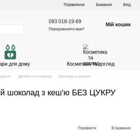
Порівняння
Бажання
Вхід
093 018-19-69
Мій кошик
Передзвонити вам?
ари для дому
Косметика та догляд
родукти
Десерти та солодощі
Шоколад та цукерки
й шоколад з кеш'ю БЕЗ ЦУКРУ
Порівняти
В бажання