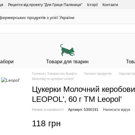
ця
Рецепти від проекту "Для Гриця Паляниця"
Історії
Контакти
ермерських продуктів з усієї України
Набори
Товари для тварин
Тов
Головна | Товариство Крафту
Каталог продуктів
Харчові п
Шоколад та цукерки Leopol'
Цукерки Молочний керобови
LEOPOL', 60 г ТМ Leopol'
Немає в наявності
Артикул: 5300191
Написати відгук
118 грн