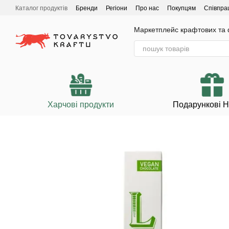
Перейти до основного контенту
Каталог продуктів
Бренди
Регіони
Про нас
Покупцям
Співпра
Маркетплейс крафтових та ф
Харчові продукти
Подарункові 