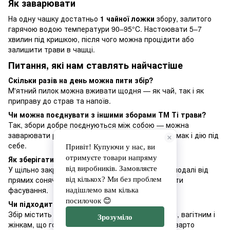
Як заварювати
На одну чашку достатньо
1 чайної ложки
збору, залитого
гарячою водою температури 90–95°C. Настоювати 5–7
хвилин під кришкою, після чого можна процідити або
залишити трави в чашці.
Питання, які нам ставлять найчастіше
Скільки разів на день можна пити збір?
М'ятний пилок можна вживати щодня — як чай, так і як
приправу до страв та напоїв.
Чи можна поєднувати з іншими зборами ТМ Ті трави?
Так, збори добре поєднуються між собою — можна
заварювати разом кілька видів, щоб підібрати смак і дію під
себе.
Як зберігати збір?
У щільно закритій тарі, в сухому темному місці подалі від
прямих сонячних променів — до 12 місяців з дати
фасування.
Чи підходить збір дітям та вагітним?
Збір містить лише трави без добавок, але дітям, вагітним і
жінкам, що годують груддю, перед вживанням варто