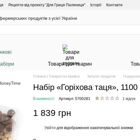
ця
Рецепти від проекту "Для Гриця Паляниця"
Історії
Контакти
ермерських продуктів з усієї України
Набори
Товари для тварин
Тов
Головна | Товариство Крафту
Каталог продуктів
Подарунко
Набір «Горіхова таця», 110
В наявності
Артикул: 5700281
1 відгук
1 839 грн
Увійти
для відображення накопичувальної знижки
%