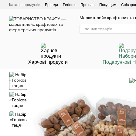
Перейти до основного контенту
Каталог продуктів
Бренди
Регіони
Про нас
Покупцям
Співпра
Маркетплейс крафтових та ф
Харчові продукти
Подарункові 