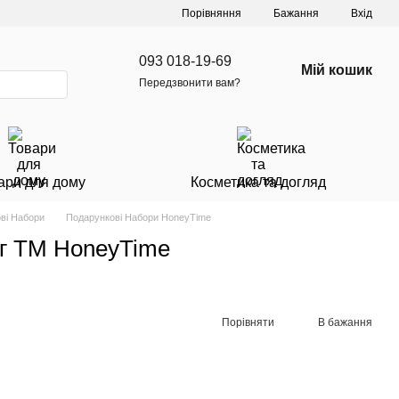
Порівняння
Бажання
Вхід
093 018-19-69
Мій кошик
Передзвонити вам?
ари для дому
Косметика та догляд
ві Набори
Подарункові Набори HoneyTime
0 г ТМ HoneyTime
Порівняти
В бажання