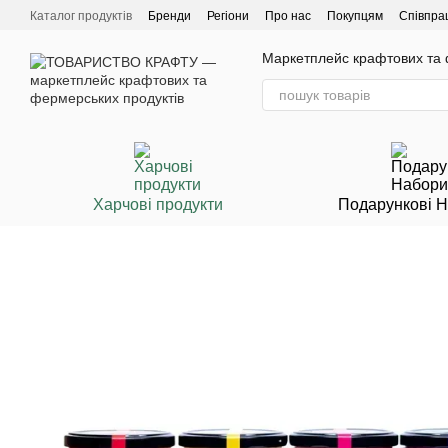
Перейти до основного контенту
Каталог продуктів
Бренди
Регіони
Про нас
Покупцям
Співпра
Маркетплейс крафтових та ф
Харчові продукти
Подарункові 