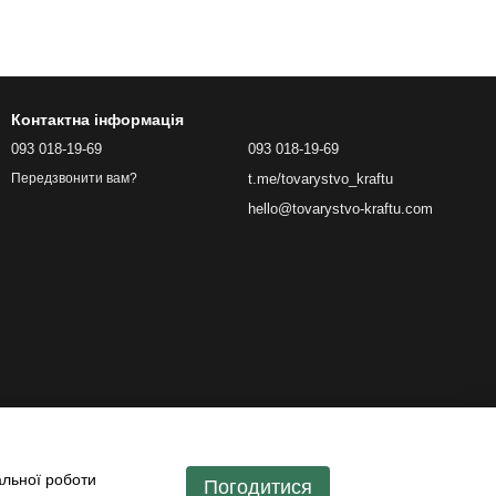
Контактна інформація
093 018-19-69
093 018-19-69
t.me/tovarystvo_kraftu
Передзвонити вам?
hello@tovarystvo-kraftu.com
альної роботи
Погодитися