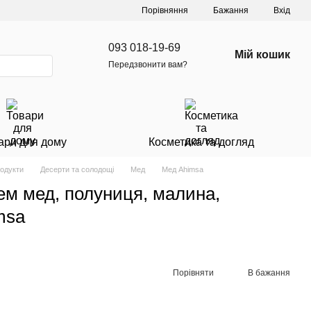
Порівняння
Бажання
Вхід
093 018-19-69
Мій кошик
Передзвонити вам?
ари для дому
Косметика та догляд
родукти
Десерти та солодощі
Мед
Мед Ahimsa
ем мед, полуниця, малина,
msa
Порівняти
В бажання