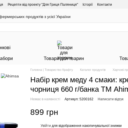
ця
Рецепти від проекту "Для Гриця Паляниця"
Історії
Контакти
ермерських продуктів з усієї України
Набори
Товари для тварин
Тов
Головна | Товариство Крафту
Каталог продуктів
Харчові п
Набір крем меду 4 смаки: кр
чорниця 660 г/банка ТМ Ahi
Немає в наявності
Артикул: 5200162
Написати відгук
899 грн
Увійти
для відображення накопичувальної знижки
%