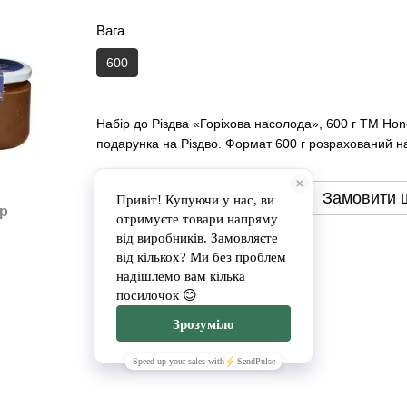
Вага
600
Набір до Різдва «Горіхова насолода», 600 г ТМ Ho
подарунка на Різдво. Формат 600 г розрахований на
Замовити
Замовити 
ар
Доставка
Оплата