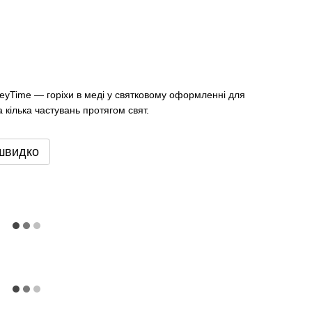
neyTime — горіхи в меді у святковому оформленні для
 кілька частувань протягом свят.
швидко