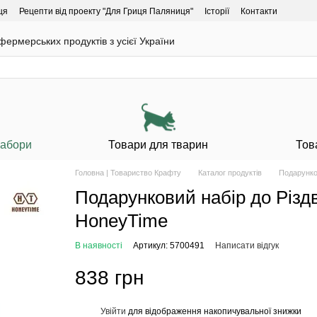
ця
Рецепти від проекту "Для Гриця Паляниця"
Історії
Контакти
ермерських продуктів з усієї України
Набори
Товари для тварин
Тов
Головна | Товариство Крафту
Каталог продуктів
Подарунко
Подарунковий набір до Різдв
HoneyTime
В наявності
Артикул: 5700491
Написати відгук
838 грн
Увійти
для відображення накопичувальної знижки
%