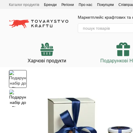
Перейти до основного контенту
Каталог продуктів
Бренди
Регіони
Про нас
Покупцям
Співпра
Маркетплейс крафтових та ф
Харчові продукти
Подарункові 