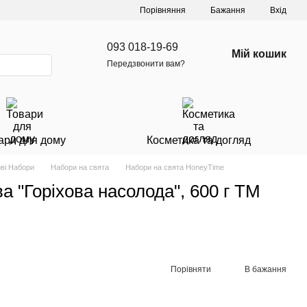
Порівняння
Бажання
Вхід
093 018-19-69
Мій кошик
Передзвонити вам?
ари для дому
Косметика та догляд
ві Набори
Набори на свята
Набори на свята HoneyTime
а "Горіхова насолода", 600 г ТМ
Порівняти
В бажання