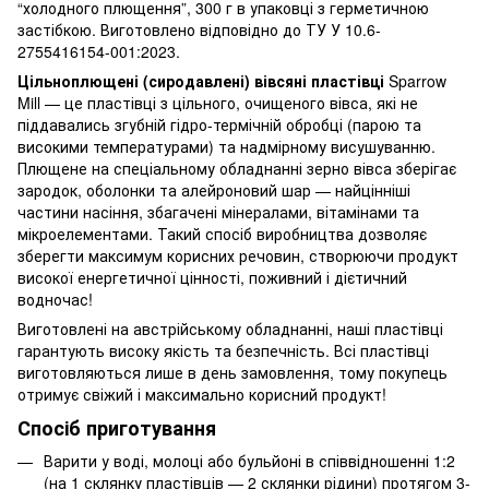
“холодного плющення”, 300 г в упаковці з герметичною
застібкою. Виготовлено відповідно до ТУ У 10.6-
2755416154-001:2023.
Цільноплющені (сиродавлені) вівсяні пластівці
Sparrow
Mill — це пластівці з цільного, очищеного вівса, які не
піддавались згубній гідро-термічній обробці (парою та
високими температурами) та надмірному висушуванню.
Плющене на спеціальному обладнанні зерно вівса зберігає
зародок, оболонки та алейроновий шар — найцінніші
частини насіння, збагачені мінералами, вітамінами та
мікроелементами. Такий спосіб виробництва дозволяє
зберегти максимум корисних речовин, створюючи продукт
високої енергетичної цінності, поживний і дієтичний
водночас!
Виготовлені на австрійському обладнанні, наші пластівці
гарантують високу якість та безпечність. Всі пластівці
виготовляються лише в день замовлення, тому покупець
отримує свіжий і максимально корисний продукт!
Спосіб приготування
Варити у воді, молоці або бульйоні в співвідношенні 1:2
(на 1 склянку пластівців — 2 склянки рідини) протягом 3-