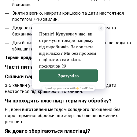
5 хвилин.
Зняти з вогню, накрити кришкою та дати настоятися
протягом 7-10 хвилин.
Додавати сіль, цукор, спеції, масло за смаком та
бажанням.
Для більш розварених пластівців додати більше води та
збільшити час приготування.
Термін придатності:
6 місяців.
Часті питання
Скільки варити пластівці?
3-5 хвилин у співвідношенні 1:2 з рідиною, потім дати
настоятися під кришкою 7-10 хвилин.
Чи проходять пластівці термічну обробку?
Ні, вони виготовлені методом холодного плющення без
гідро-термічної обробки, що зберігає більше поживних
речовин.
Як довго зберігаються пластівці?