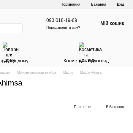
Порівняння
Бажання
Вхід
093 018-19-69
Мій кошик
Передзвонити вам?
ари для дому
Косметика та догляд
родукти
Молочні продукти та яйця
Масло
Масло Ahimsa
Ahimsa
Порівняти
В бажання