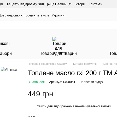
ця
Рецепти від проекту "Для Гриця Паляниця"
Історії
Контакти
ермерських продуктів з усієї України
Набори
Товари для тварин
Тов
Головна | Товариство Крафту
Каталог продуктів
Харчові п
Топлене масло гхі 200 г TM 
В наявності
Артикул: 1400051
Написати відгук
449 грн
Увійти
для відображення накопичувальної знижки
%