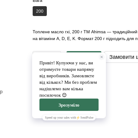
Вага
200
Топлене масло гхі, 200 г ТМ Ahimsa — традиційний
на вітаміни A, D, E, K. Формат 200 г підходить для
Замовити
Замовити 
Доставка
Оплата
ар