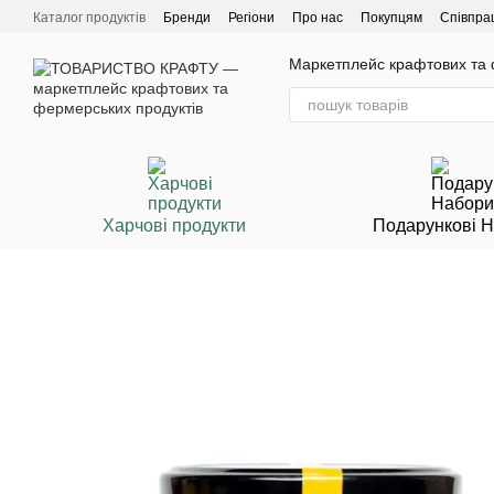
Перейти до основного контенту
Каталог продуктів
Бренди
Регіони
Про нас
Покупцям
Співпра
Маркетплейс крафтових та ф
Харчові продукти
Подарункові 