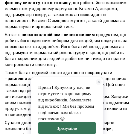
фолієву кислоту
та
клітковину
, що робить його важливим
елементом у здоровому харчуванні. Вітамін A, зокрема,
підтримує зір і шкіру, а також має антиоксидантні
властивості. Вітамін C зміцнює імунітет, а калій допомагає
нормалізувати артеріальний тиск.
Батат є
низькокалорійним
і
низькожирним
продуктом, що
робить його відмінним вибором для людей, які слідкують за
своєю вагою та здоров'ям. Його багатий склад допомагає
підтримувати нормальний рівень цукру в крові, що робить
батат корисним для людей з діабетом чи тими, хто прагне
контролювати свою вагу.
Також батат відомий своєю здатністю покращувати
травлення
завдяки високому вмісту клітковини, що сприяє
нормалізації роботи шлунково-кишкового тракту. Цей овоч
також підтримує здоров'я серця завдяки своїм
антиоксидантним і протизапальним властивостям. Завдяки
своїм поживним і корисним властивостям батат є відмінним
продуктом для здорового харчування, який легко включити
в повсякденний раціон.
Сучасні дослідження також показують, що регулярне
вживання батату може сприяти
покращенню шкіри
,