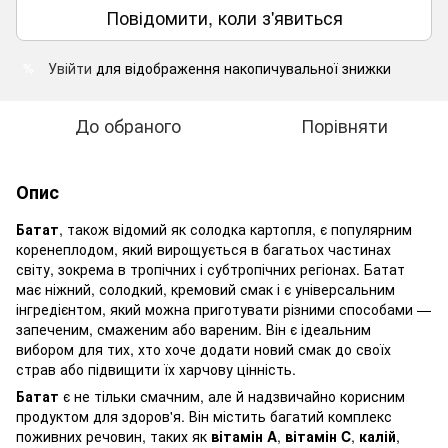
Повідомити, коли з'явиться
Увійти
для відображення накопичувальної знижки
%
До обраного
Порівняти
Опис
Батат
, також відомий як солодка картопля, є популярним
коренеплодом, який вирощується в багатьох частинах
світу, зокрема в тропічних і субтропічних регіонах. Батат
має ніжний, солодкий, кремовий смак і є універсальним
інгредієнтом, який можна приготувати різними способами —
запеченим, смаженим або вареним. Він є ідеальним
вибором для тих, хто хоче додати новий смак до своїх
страв або підвищити їх харчову цінність.
Батат
є не тільки смачним, але й надзвичайно корисним
продуктом для здоров'я. Він містить багатий комплекс
поживних речовин, таких як
вітамін A
,
вітамін C
,
калій
,