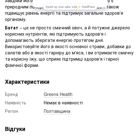
завдяки його високому вмісту бета-каротину, що є
природним попередником вітаміну A. Цей овоч також
підвищує рівень енергії та підтримує загальне здоров'я
організму.
Батат
– це не просто смачний овоч, а й потужне джерело
корисних нутрієнтів, які підтримують здоров'я і
допомагають зберігати енергію протягом дня.
Використовуйте його в якості основної страви, добавки до
салатів або в якості гарніру до м'яса, і ви отримаєте смачну
та корисну їжу, що сприяє підтримці здоров'я і гарної
фізичної форми.
Характеристики
Бренд
Greens Health
Наявність
Немає в наявності
Регіон
Полтавщина
Відгуки