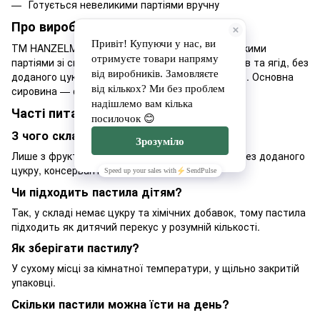
Готується невеликими партіями вручну
Про виробника
ТМ HANZELMANN.CRAFT готує пастилу невеликими
партіями зі свіжовичавлених соків і пюре фруктів та ягід, без
доданого цукру, підсолоджувачів і консервантів. Основна
сировина — фрукти та ягоди з власного саду.
Часті питання
З чого складається пастила?
Лише з фруктового або ягідного пюре чи соку, без доданого
цукру, консервантів і барвників.
Чи підходить пастила дітям?
Так, у складі немає цукру та хімічних добавок, тому пастила
підходить як дитячий перекус у розумній кількості.
Як зберігати пастилу?
У сухому місці за кімнатної температури, у щільно закритій
упаковці.
Скільки пастили можна їсти на день?