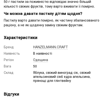
50 г пастили за поживністю відповідає значно більшій
кількості свіжих фруктів, тому варто вживати її помірно.
Чи можна давати пастилу дітям щодня?
Пастилу варто давати помірно, як частину збалансованого
раціону, а не як щоденну заміну свіжим фруктам.
Характеристики
Бренд
HANZELMANN.CRAFT
Наявність
В наявності
Регіон
Одещина
Вага
50
Склад
Яблука, свіжий виноград сік, свіжий
апельсиновий сік6 едра апельсина,
прянощі для глінтвейну
Відгуки