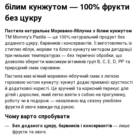
білим кунжутом — 100% фрукти
без цукру
Пастила натуральна Морквяно-Яблучна з білим кунжутом
ТМ Mommy's Pastila — це 100% натуральний продукт без
доданого цукру, барвників і консервантів. Її виготовляють із
стиглих яблук, моркви та білого кунжуту методом дегідрації
при низьких температурах — без термічної обробки, що
дозволяє зберегти максимум вітамінів груп В, С, Е, D, PP та
природний смак сировини.
Пастила має м'який морквяно-яблучний смак з легкою
горіховою нотою кунжуту: кунжут додає приємної хрусткості
й додаткової користі. Це зручний та корисний перекус для
дітей і дорослих, який легко взяти з собою на прогулянку,
роботу чи в подорож — незалежно від сезону улюблені
фрукти й овочі завжди під рукою.
Чому варто спробувати
Без доданого цукру, барвників і консервантів
— лише
фрукти та овочі.