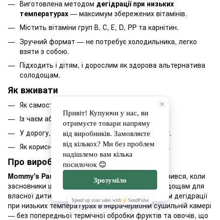
Виготовлена методом
дегідрації при низьких
температурах
— максимум збережених вітамінів.
Містить вітаміни груп В, С, Е, D, PP та карнітин.
Зручний формат — не потребує холодильника, легко
взяти з собою.
Підходить і дітям, і дорослим як здорова альтернатива
солодощам.
Як вживати
Як самостійний перекус упродовж дня.
Із чаєм або кавою замість десерту.
У дорогу, на роботу, навчання чи прогулянку.
Як корисне доповнення до дитячого раціону.
Про виробника Mommy's Pastila
Mommy's Pastila
— український бренд, який зʼявився, коли
засновники шукали здорову альтернативу солодощам для
власної дитини. Пастилу виготовляють методом дегідрації
при низьких температурах в інфрачервоній сушильній камері
— без попередньої термічної обробки фруктів та овочів, що