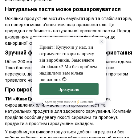
Натуральна паста може розшаровуватися
Оскільки продукт не містить емульгаторів та стабілізаторів,
на поверхні може з'являтися шар арахісової олії. Це
природна особливість натуральної арахісової пасти. Перед
вживанням достатньо перемішати вміст баночки до
однорідної консистенції.
Зручний формат для щоденного використання
Об'єм 200 мл підходить для регулярного споживання вдома.
Така баночка стане хорошим запасом для сніданків,
перекусів, десертів та кулінарних експериментів протягом
тривалого часу.
Про виробника ЖивоДар
ТМ «ЖивоДар»
— український сімейний виробник
сиродавлених олій, масла ГХІ, горіхових паст та
натуральних продуктів для здорового харчування. Компанія
приділяє особливу увагу якості сировини та пропонує
продукти з простим і зрозумілим складом.
У виробництві використовуються добірні інгредієнти без
зайвих добавок, що дозволяє зберігати природний смак та