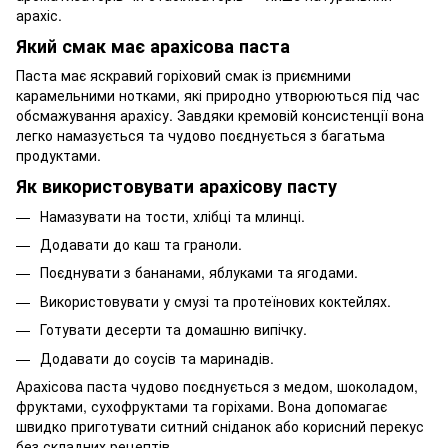
арахіс.
Який смак має арахісова паста
Паста має яскравий горіховий смак із приємними
карамельними нотками, які природно утворюються під час
обсмажування арахісу. Завдяки кремовій консистенції вона
легко намазується та чудово поєднується з багатьма
продуктами.
Як використовувати арахісову пасту
Намазувати на тости, хлібці та млинці.
Додавати до каш та граноли.
Поєднувати з бананами, яблуками та ягодами.
Використовувати у смузі та протеїнових коктейлях.
Готувати десерти та домашню випічку.
Додавати до соусів та маринадів.
Арахісова паста чудово поєднується з медом, шоколадом,
фруктами, сухофруктами та горіхами. Вона допомагає
швидко приготувати ситний сніданок або корисний перекус
без складних рецептів.