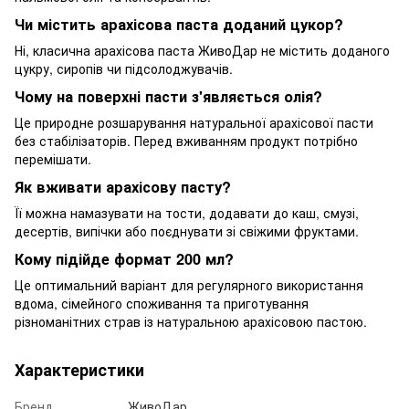
Чи містить арахісова паста доданий цукор?
Ні, класична арахісова паста ЖивоДар не містить доданого
цукру, сиропів чи підсолоджувачів.
Чому на поверхні пасти з'являється олія?
Це природне розшарування натуральної арахісової пасти
без стабілізаторів. Перед вживанням продукт потрібно
перемішати.
Як вживати арахісову пасту?
Її можна намазувати на тости, додавати до каш, смузі,
десертів, випічки або поєднувати зі свіжими фруктами.
Кому підійде формат 200 мл?
Це оптимальний варіант для регулярного використання
вдома, сімейного споживання та приготування
різноманітних страв із натуральною арахісовою пастою.
Характеристики
Бренд
ЖивоДар