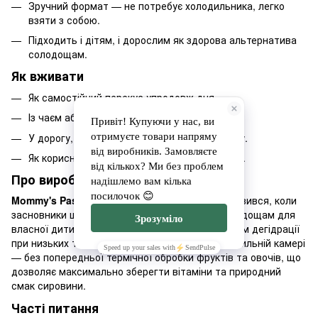
Зручний формат — не потребує холодильника, легко
взяти з собою.
Підходить і дітям, і дорослим як здорова альтернатива
солодощам.
Як вживати
Як самостійний перекус упродовж дня.
Із чаєм або кавою замість десерту.
У дорогу, на роботу, навчання чи прогулянку.
Як корисне доповнення до дитячого раціону.
Про виробника Mommy's Pastila
Mommy's Pastila
— український бренд, який зʼявився, коли
засновники шукали здорову альтернативу солодощам для
власної дитини. Пастилу виготовляють методом дегідрації
при низьких температурах в інфрачервоній сушильній камері
— без попередньої термічної обробки фруктів та овочів, що
дозволяє максимально зберегти вітаміни та природний
смак сировини.
Часті питання