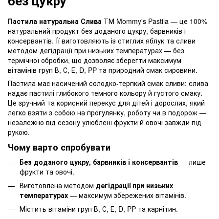
без цукру
Пастила натуральна Слива
ТМ Mommy's Pastila — це 100%
натуральний продукт без доданого цукру, барвників і
консервантів. Її виготовляють із стиглих яблук та сливи
методом дегідрації при низьких температурах — без
термічної обробки, що дозволяє зберегти максимум
вітамінів груп В, С, Е, D, PP та природний смак сировини.
Пастила має насичений солодко-терпкий смак сливи: слива
надає пастилі глибокого темного кольору й густого смаку.
Це зручний та корисний перекус для дітей і дорослих, який
легко взяти з собою на прогулянку, роботу чи в подорож —
незалежно від сезону улюблені фрукти й овочі завжди під
рукою.
Чому варто спробувати
Без доданого цукру, барвників і консервантів
— лише
фрукти та овочі.
Виготовлена методом
дегідрації при низьких
температурах
— максимум збережених вітамінів.
Містить вітаміни груп В, С, Е, D, PP та карнітин.