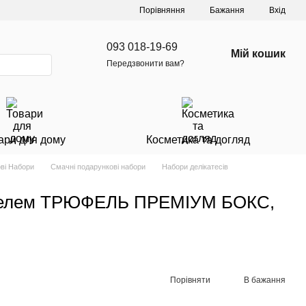
Порівняння
Бажання
Вхід
093 018-19-69
Мій кошик
Передзвонити вам?
ари для дому
Косметика та догляд
ві Набори
Смачні подарункові набори
Набори делікатесів
юфелем ТРЮФЕЛЬ ПРЕМІУМ БОКС,
Порівняти
В бажання