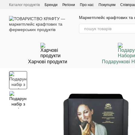
Перейти до основного контенту
Каталог продуктів
Бренди
Регіони
Про нас
Покупцям
Співпра
Маркетплейс крафтових та ф
Харчові продукти
Подарункові 