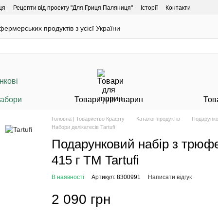
ця
Рецепти від проекту "Для Гриця Паляниця"
Історії
Контакти
ермерських продуктів з усієї України
Набори
Товари для тварин
Тов
Головна | Товариство Крафту
Каталог продуктів
Подарунко
Набори делікатесів Tartufi
Подарунковий набір з тр
415 г ТМ Tartufi
В наявності
Артикул: 8300991
Написати відгук
2 090 грн