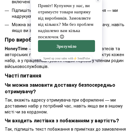
включені у вартість набору
Підпишіть листівку в примітках до замовлення — ми
надрукуємо та вкладемо її до набору
Можна замовити доставку напряму отримувачу, навіть
якщо ви за кордоном чи в іншому місті
Про виробника
HoneyTime
— український бренд медових делікатесів та
авторських подарунків. Команда вручну комплектує кожен
набір, а у працевлаштуванні надає перевагу членам родин
військовослужбовців.
Часті питання
Чи можна замовити доставку безпосередньо
отримувачу?
Так, вкажіть адресу отримувача при оформленні — ми
доставимо набір у потрібний час, навіть якщо ви в іншому
місті чи за кордоном.
Чи входить листівка з побажанням у вартість?
Так, підпишіть текст побажання в примітках до замовлення