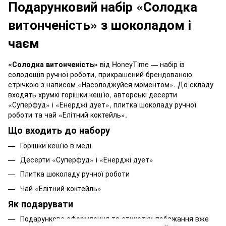
Подарунковий набір «Солодка
витонченість» з шоколадом і
чаєм
«Солодка витонченість»
від HoneyTime — набір із
солодощів ручної роботи, прикрашений брендованою
стрічкою з написом «Насолоджуйся моментом». До складу
входять хрумкі горішки кеш’ю, авторські десерти
«Суперфуд» і «Енерджі дует», плитка шоколаду ручної
роботи та чай «Елітний коктейль».
Що входить до набору
Горішки кеш’ю в меді
Десерти «Суперфуд» і «Енерджі дует»
Плитка шоколаду ручної роботи
Чай «Елітний коктейль»
Як подарувати
Подарункове оформлення та етикетки-побажання вже