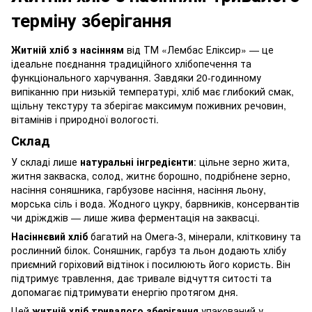
терміну зберігання
Житній хліб з насінням
від ТМ «Лембас Еліксир» — це
ідеальне поєднання традиційного хлібопечення та
функціонального харчування. Завдяки 20-годинному
випіканню при низькій температурі, хліб має глибокий смак,
щільну текстуру та зберігає максимум поживних речовин,
вітамінів і природної вологості.
Склад
У складі лише
натуральні інгредієнти
: цільне зерно жита,
житня закваска, солод, житнє борошно, подрібнене зерно,
насіння соняшника, гарбузове насіння, насіння льону,
морська сіль і вода. Жодного цукру, барвників, консервантів
чи дріжджів — лише жива ферментація на заквасці.
Насіннєвий хліб
багатий на Омега-3, мінерали, клітковину та
рослинний білок. Соняшник, гарбуз та льон додають хлібу
приємний горіховий відтінок і посилюють його користь. Він
підтримує травлення, дає тривале відчуття ситості та
допомагає підтримувати енергію протягом дня.
Цей
житній хліб тривалого зберігання
упакований у