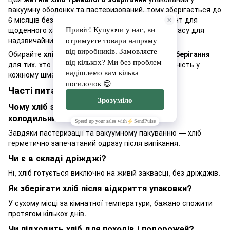
вакуумну оболонку та пастеризований, тому зберігається до
6 місяців без холодильника. Це ідеальний варіант для
щоденного харчування, походів, поїздок або запасу для
надзвичайних ситуацій.
Обирайте
хліб з насінням тривалого терміну зберігання
—
для тих, хто хоче поєднати смак, користь і зручність у
кожному шматочку.
Часті питання
Чому хліб зберігається так довго без
холодильника?
Завдяки пастеризації та вакуумному пакуванню — хліб
герметично запечатаний одразу після випікання.
Чи є в складі дріжджі?
Ні, хліб готується виключно на живій заквасці, без дріжджів.
Як зберігати хліб після відкриття упаковки?
У сухому місці за кімнатної температури, бажано спожити
протягом кількох днів.
Чи підходить хліб для походів і подорожей?