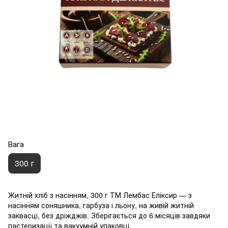
Вага
300 г
Житній хліб з насінням, 300 г ТМ Лембас Еліксир — з
насінням соняшника, гарбуза і льону, на живій житній
заквасці, без дріжджів. Зберігається до 6 місяців завдяки
пастеризації та вакуумній упаковці.