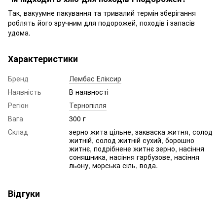
Так, вакуумне пакування та тривалий термін зберігання
роблять його зручним для подорожей, походів і запасів
удома.
Характеристики
Бренд
Лембас Еліксир
Наявність
В наявності
Регіон
Тернопілля
Вага
300 г
Склад
зерно жита цільне, закваска житня, солод
житній, солод житній сухий, борошно
житнє, подрібнене житнє зерно, насіння
соняшника, насіння гарбузове, насіння
льону, морська сіль, вода.
Відгуки