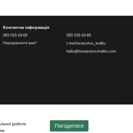
Контактна інформація
093 018-19-69
093 018-19-69
t.me/tovarystvo_kraftu
Передзвонити вам?
hello@tovarystvo-kraftu.com
альної роботи
Погодитися
 на