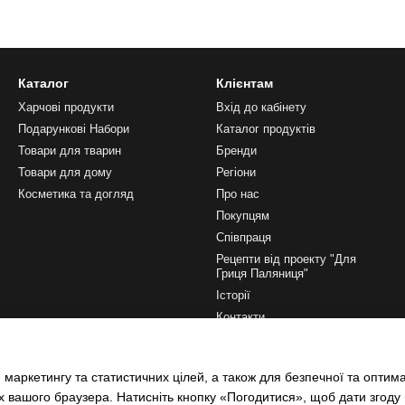
Каталог
Клієнтам
Харчові продукти
Вхід до кабінету
Подарункові Набори
Каталог продуктів
Товари для тварин
Бренди
Товари для дому
Регіони
Косметика та догляд
Про нас
Покупцям
Співпраця
Рецепти від проекту "Для
Гриця Паляниця"
Історії
Контакти
Ми в соцмережах
 маркетингу та статистичних цілей, а також для безпечної та оптим
х вашого браузера. Натисніть кнопку «Погодитися», щоб дати згоду