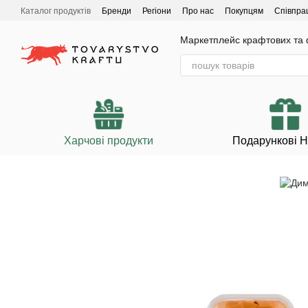
Перейти до основного контенту
Каталог продуктів
Бренди
Регіони
Про нас
Покупцям
Співпра
Маркетплейс крафтових та ф
Харчові продукти
Подарункові 