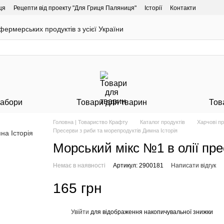
ця
Рецепти від проекту "Для Гриця Паляниця"
Історії
Контакти
ермерських продуктів з усієї України
Набори
Товари для тварин
Тов
Головна | Товариство Крафту
Каталог продуктів
Харчові п
Пресерви з риби та морепродуктів Димна Історія
Морський мікс №1 в олії пр
Немає в наявності
Артикул: 2900181
Написати відгук
165 грн
Увійти
для відображення накопичувальної знижки
%