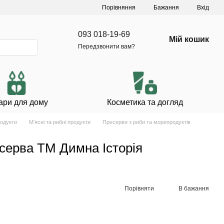
Порівняння
Бажання
Вхід
093 018-19-69
Мій кошик
Передзвонити вам?
ари для дому
Косметика та догляд
родукти
Мʼясні та рибні продукти
Пресерви з риби та морепродуктів
есерва ТМ Димна Історія
Порівняти
В бажання