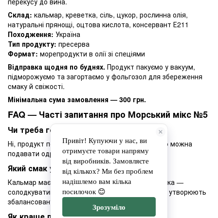
перекусу до вина.
Склад:
кальмар, креветка, сіль, цукор, рослинна олія,
натуральні прянощі, оцтова кислота, консервант Е211
Походження:
Україна
Тип продукту:
пресерва
Формат:
морепродукти в олії зі спеціями
Відправка щодня по буднях.
Продукт пакуємо у вакуум,
підморожуємо та загортаємо у фольгозол для збереження
смаку й свіжості.
Мінімальна сума замовлення — 300 грн.
FAQ — Часті запитання про Морський мікс №5
Чи треба готувати цей мікс?
Ні, продукт повністю готовий до вживання. Його можна
подавати одразу після відкриття.
Який смак у цього міксу?
Кальмар має ніжну, м’ясисту текстуру, а креветка —
солодкуватий присмак. Разом у пряній олії вони утворюють
збалансовану й смачну закуску.
Як краще подавати?