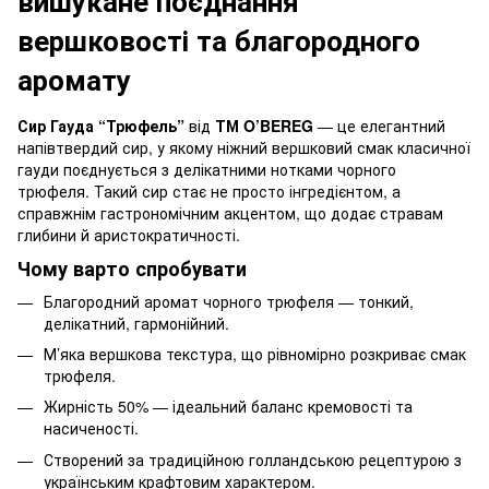
вишукане поєднання
вершковості та благородного
аромату
Сир Гауда “Трюфель”
від
ТМ O’BEREG
— це елегантний
напівтвердий сир, у якому ніжний вершковий смак класичної
гауди поєднується з делікатними нотками чорного
трюфеля. Такий сир стає не просто інгредієнтом, а
справжнім гастрономічним акцентом, що додає стравам
глибини й аристократичності.
Чому варто спробувати
Благородний аромат чорного трюфеля — тонкий,
делікатний, гармонійний.
М’яка вершкова текстура, що рівномірно розкриває смак
трюфеля.
Жирність 50% — ідеальний баланс кремовості та
насиченості.
Створений за традиційною голландською рецептурою з
українським крафтовим характером.