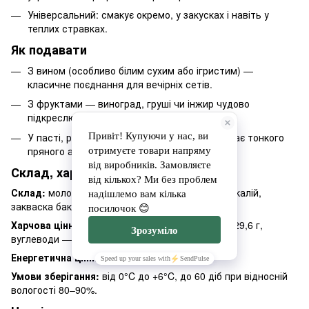
Універсальний: смакує окремо, у закусках і навіть у
теплих стравках.
Як подавати
З вином (особливо білим сухим або ігристим) —
класичне поєднання для вечірніх сетів.
З фруктами — виноград, груші чи інжир чудово
підкреслюють аромат трюфеля.
У пасті, різотто або кремових соусах — додає тонкого
пряного акценту.
Склад, харчова цінність і зберігання
Склад:
молоко коров’яче, фермент, хлористий калій,
закваска бактеріальна, гриб трюфель, сіль.
Харчова цінність / 100 г:
білки — 28 г, жири — 29,6 г,
вуглеводи — 1,39 г.
Енергетична цінність:
387 ккал / 100 г.
Умови зберігання:
від 0°C до +6°C, до 60 діб при відносній
вологості 80–90%.