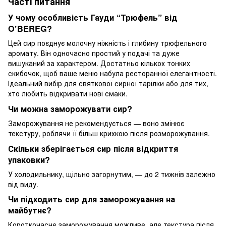
Часті питання
У чому особливість Гауди “Трюфель” від
O’BEREG?
Цей сир поєднує молочну ніжність і глибину трюфельного
аромату. Він одночасно простий у подачі та дуже
вишуканий за характером. Достатньо кількох тонких
скибочок, щоб ваше меню набула ресторанної елегантності.
Ідеальний вибір для святкової сирної тарілки або для тих,
хто любить відкривати нові смаки.
Чи можна заморожувати сир?
Заморожування не рекомендується — воно змінює
текстуру, роблячи її більш крихкою після розморожування.
Скільки зберігається сир після відкриття
упаковки?
У холодильнику, щільно загорнутим, — до 2 тижнів залежно
від виду.
Чи підходить сир для заморожування на
майбутнє?
Короткочасне заморожування можливе, але текстура після