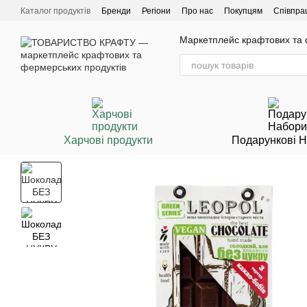
Перейти до основного контенту
Каталог продуктів
Бренди
Регіони
Про нас
Покупцям
Співпра
Маркетплейс крафтових та ф
Харчові продукти
Подарункові 