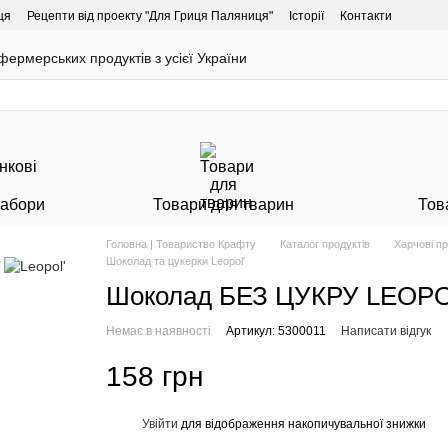
ця
Рецепти від проекту "Для Гриця Паляниця"
Історії
Контакти
ермерських продуктів з усієї України
Набори
Товари для тварин
Тов
Головна | Товариство Крафту
Каталог продуктів
Харчові п
Шоколад та цукерки Leopol'
Шоколад БЕЗ ЦУКРУ LEOPOL'
Немає в наявності
Артикул: 5300011
Написати відгук
158 грн
Увійти
для відображення накопичувальної знижки
%