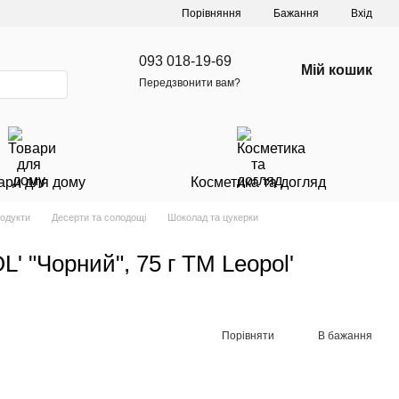
Порівняння
Бажання
Вхід
093 018-19-69
Мій кошик
Передзвонити вам?
ари для дому
Косметика та догляд
родукти
Десерти та солодощі
Шоколад та цукерки
 "Чорний", 75 г ТМ Leopol'
Порівняти
В бажання