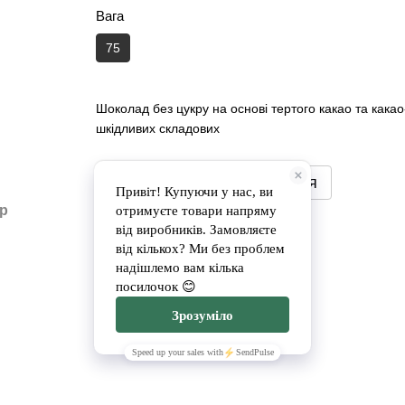
Вага
75
Шоколад без цукру на основі тертого какао та кака
шкідливих складових
Повідомити, коли з'явиться
ар
Доставка
Оплата