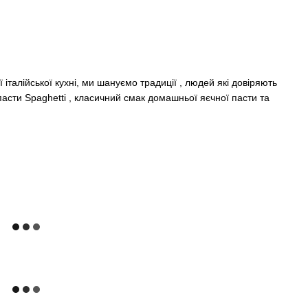
італійської кухні, ми шануємо традиції , людей які довіряють
пасти Spaghetti , класичний смак домашньої яєчної пасти та