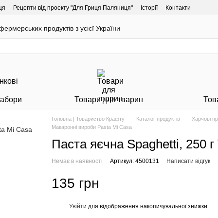
ця
Рецепти від проекту "Для Гриця Паляниця"
Історії
Контакти
ермерських продуктів з усієї України
Набори
Товари для тварин
Тов
Головна | Товариство Крафту
Каталог продуктів
Харчові п
Макаронні вироби Pasta Mi Casa
Паста яєчна Spaghetti, 250 
Немає в наявності
Артикул: 4500131
Написати відгук
135 грн
Увійти
для відображення накопичувальної знижки
%