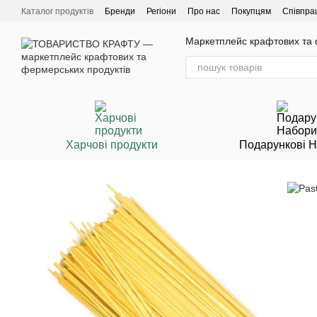
Перейти до основного контенту
Каталог продуктів
Бренди
Регіони
Про нас
Покупцям
Співпра
Маркетплейс крафтових та ф
Харчові продукти
Подарункові 