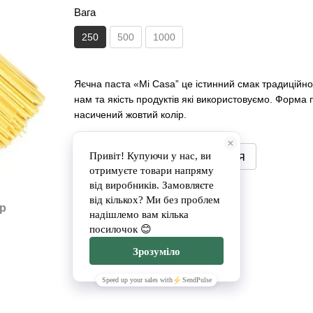
Вага
250
500
1000
Яєчна паста «Mi Casa” це істинний смак традиційної 
нам та якість продуктів які використовуємо. Форма 
насичений жовтий колір.
Повідомити, коли з'явиться
Доставка
Оплата
ар