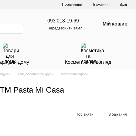
Порівняння
Бажання
Вхід
093 018-19-69
Мій кошик
Передзвонити вам?
ари для дому
Косметика та догляд
родукти
Хліб, борошно та крупи
Макаронні вироби
г ТМ Pasta Mi Casa
Порівняти
В бажання