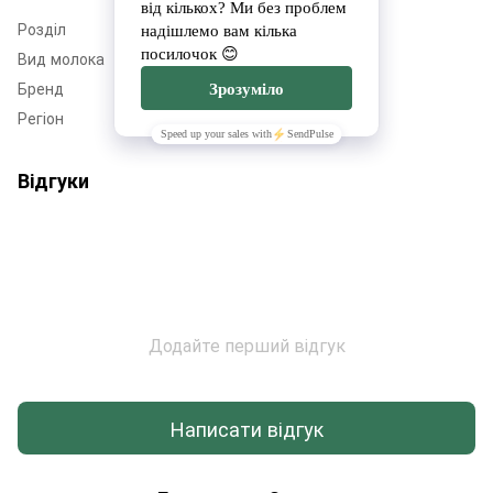
Розділ
Тверді сири
Вид молока
Козине
Бренд
Buffalo Village
Регіон
Вінничина
Відгуки
Додайте перший відгук
Написати відгук