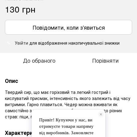
130 грн
Повідомити, коли з'явиться
Увійти
для відображення накопичувальної знижки
%
До обраного
Порівняти
Опис
Твердий сир, що має горіховий та легкий гострий і
кислуватий присмак, інтенсивність якого залежить від часу
витримки. Гарно плавиться. Чедер можна вживати як
самостійно з червоним вином або ж додавати до різних
страв: піци, пасти, жульєну, запіканок,тощо.
Характеристики