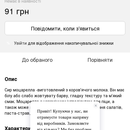
Немає в наявності
91 грн
Повідомити, коли з'явиться
Увійти
для відображення накопичувальної знижки
%
До обраного
Порівняти
Опис
Сир моцарелла -виготовлений з коровʼячого молока. Він має
білу або слабо жовтувату барву, гладку текстуру та мʼякий
смак. Моцарелла є незамінним інгредієнтом для піци, а
також може використовуватися для приготування салатів,
паста-страв, бутербродів та інших страв.
Характеристики