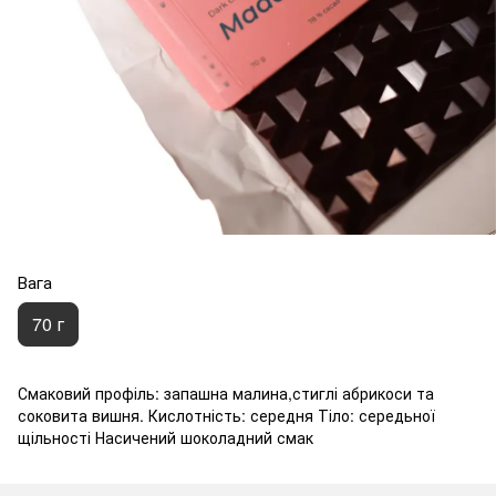
Вага
70 г
Смаковий профіль: запашна малина,стиглі абрикоси та
соковита вишня. Кислотність: середня Тіло: середьної
щільності Насичений шоколадний смак