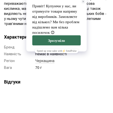
переважають фрукторві та ягідні акорди: цитрусова
кислинка, малина, абрикос, диня, ананас. Фахівці також
виділяють незвичайний післясмак Мадагаскарських бобів -
у ньому чути грейпфрут і журавлина, доповнені легкими
трав'яними нотами ялівцю та джину.
Характеристики
Бренд
SOL
Наявність
Немає в наявності
Регіон
Черкащина
Вага
70 г
Відгуки