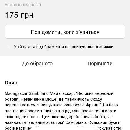
Немає в наявності
175 грн
Повідомити, коли з'явиться
Увійти
для відображення накопичувальної знижки
%
До обраного
Порівняти
Опис
Madagascar Sambriano Мадагаскар. "Великий червоний
острів". Незвичайне місце, де таємничість Сходу
переплітається із вишуканою культурою Франції. На його
плантаціях ростуть виключно рідкісні, ароматичні сорти
шоколадних бобів. Цей шоколад зроблений із бобів, які
називають “зеленим золотом” Самбріано. Смаковий букет
бобів насичений і солодкий, злегка відтінений гіркуватістю;