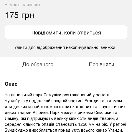
Немає в наявності
175 грн
Повідомити, коли з'явиться
Увійти
для відображення накопичувальної знижки
%
До обраного
Порівняти
Опис
Національний парк Семуліки розташований у регіоні
Бундібугіо у віддаленій західній частині Уганди та є домом
для деяких із найрізноманітніших квіткових та фауністичних
диких тварин Африки. Парк межує з річками Семлики та
Ламіну, які підтримують велику кількість видів тварин, а
середня кількість опадів становить 1250 мм на рік. У регіоні
Бундібуджо виробляється понад 70% всього какао Уганди.