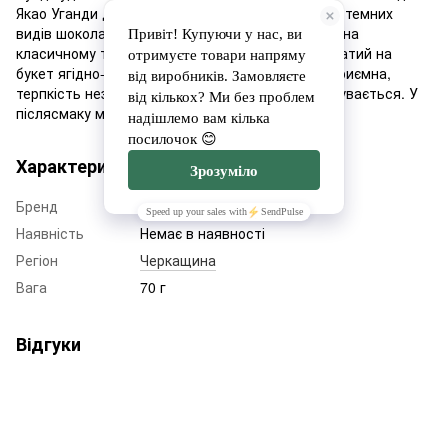
Якао Уганди добре підходить для приготування темних
видів шоколаду. Цікаво проявляє себе у напоях на
класичному та безлактозному молоці. Смак багатий на
букет ягідно-фруктових нот. Кислинка свіжа і приємна,
терпкість незначна, гіркуватість майже не відчувається. У
післясмаку можуть виявлятися винні відтінки.
Характеристики
Бренд
SOL
Наявність
Немає в наявності
Регіон
Черкащина
Вага
70 г
Відгуки