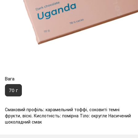
Вага
70 г
Смаковий профіль: карамельний тоффі, соковиті темні
фрукти, віскі. Кислотність: помірна Тіло: округле Насичений
шоколадний смак