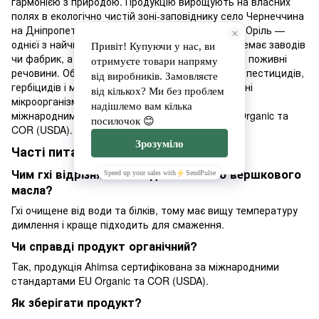
гармонією з природою. Продукцію вирощують на власних
полях в екологічно чистій зоні-заповіднику село Чернеччина
на Дніпропетровщині: землю зрошує вода річки Оріль —
однієї з найчистіших в Європі, у радіусі 100 км немає заводів
чи фабрик, а грунт тут чорноземний, багатий на поживні
речовини. Обробіток ведеться без синтетичних пестицидів,
гербіцидів і мінеральних добрив — лише природні
мікроорганізми. Якість продукції підтверджена
міжнародними органічними сертифікатами EU Organic та
COR (USDA).
Часті питання
Чим гхі відрізняється від звичайного вершкового
масла?
Гхі очищене від води та білків, тому має вищу температуру
димлення і краще підходить для смаження.
Чи справді продукт органічний?
Так, продукція Ahimsa сертифікована за міжнародними
стандартами EU Organic та COR (USDA).
Як зберігати продукт?