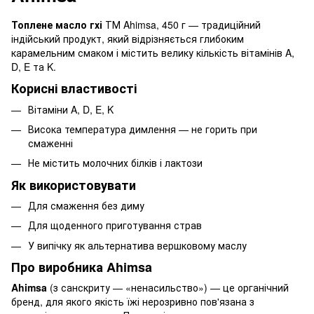
Топлене масло гхі
ТМ Ahimsa, 450 г — традиційний
індійський продукт, який відрізняється глибоким
карамельним смаком і містить велику кількість вітамінів A,
D, E та K.
Корисні властивості
Вітаміни A, D, E, K
Висока температура димлення — не горить при
смаженні
Не містить молочних білків і лактози
Як використовувати
Для смаження без диму
Для щоденного приготування страв
У випічку як альтернатива вершковому маслу
Про виробника Ahimsa
Ahimsa
(з санскриту — «ненасильство») — це органічний
бренд, для якого якість їжі нерозривно пов'язана з