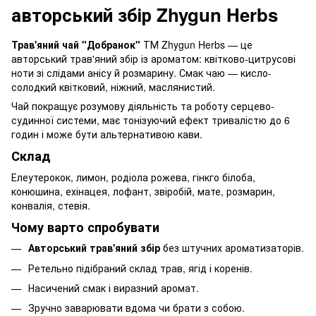
авторський збір Zhygun Herbs
Трав'яний чай "Добранок"
ТМ Zhygun Herbs — це
авторський трав'яний збір із ароматом: квітково-цитрусові
ноти зі слідами анісу й розмарину. Смак чаю — кисло-
солодкий квітковий, ніжний, маслянистий.
Чай покращує розумову діяльність та роботу серцево-
судинної системи, має тонізуючий ефект тривалістю до 6
годин і може бути альтернативою кави.
Склад
Елеутерокок, лимон, родіола рожева, гінкго білоба,
конюшина, ехінацея, лофант, звіробій, мате, розмарин,
конвалія, стевія.
Чому варто спробувати
Авторський трав'яний збір
без штучних ароматизаторів.
Ретельно підібраний склад трав, ягід і коренів.
Насичений смак і виразний аромат.
Зручно заварювати вдома чи брати з собою.