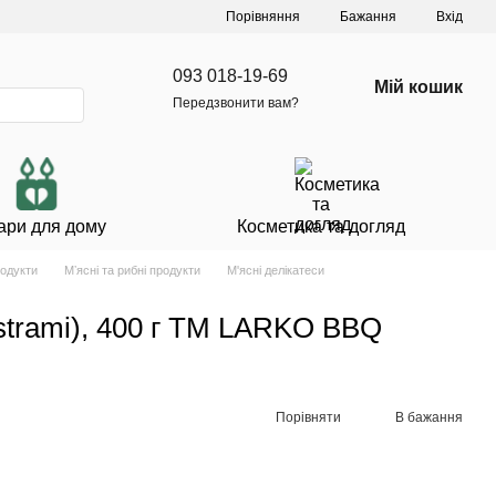
Порівняння
Бажання
Вхід
093 018-19-69
Мій кошик
Передзвонити вам?
ари для дому
Косметика та догляд
родукти
Мʼясні та рибні продукти
М'ясні делікатеси
astrami), 400 г ТМ LARKO BBQ
Порівняти
В бажання