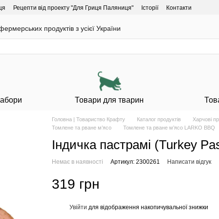
ця
Рецепти від проекту "Для Гриця Паляниця"
Історії
Контакти
ермерських продуктів з усієї України
Набори
Товари для тварин
Тов
Головна | Товариство Крафту
Каталог продуктів
Харчові п
Томлене та рване м’ясо
Томлене та рване м’ясо LARKO BBQ
Індичка пастрамі (Turkey P
Немає в наявності
Артикул: 2300261
Написати відгук
319 грн
Увійти
для відображення накопичувальної знижки
%