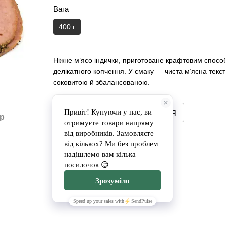
Вага
400 г
Ніжне м’ясо індички, приготоване крафтовим способ
делікатного копчення. У смаку — чиста м’ясна текст
соковитою й збалансованою.
Повідомити, коли з'явиться
ар
Доставка
Оплата