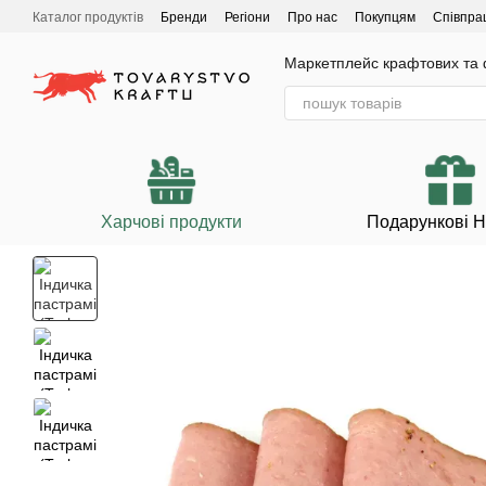
Перейти до основного контенту
Каталог продуктів
Бренди
Регіони
Про нас
Покупцям
Співпра
Маркетплейс крафтових та ф
Харчові продукти
Подарункові 