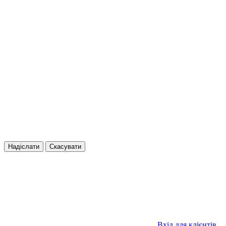
Надіслати
Скасувати
Вхід для клієнтів