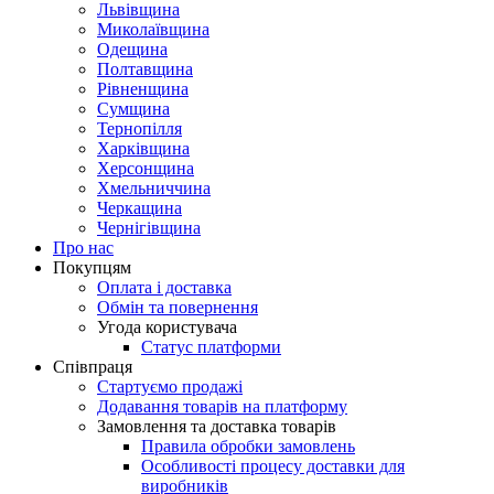
Львівщина
Миколаївщина
Одещина
Полтавщина
Рівненщина
Сумщина
Тернопілля
Харківщина
Херсонщина
Хмельниччина
Черкащина
Чернігівщина
Про нас
Покупцям
Оплата і доставка
Обмін та повернення
Угода користувача
Статус платформи
Співпраця
Стартуємо продажі
Додавання товарів на платформу
Замовлення та доставка товарів
Правила обробки замовлень
Особливості процесу доставки для
виробників