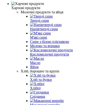
Харчові продукти
Молочні продукти та яйця
Тверді сири
Напівтверді сири
М'які сири
Сири з білою пліснявою
Молоко та вершки
Кисломолочні продукти
Масло
Яйця
Хліб, борошно та крупи
Хліб та булки
Хлібці
Сніданки
Макаронні вироби