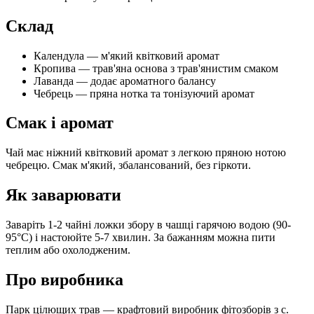
Склад
Календула — м'який квітковий аромат
Кропива — трав'яна основа з трав'янистим смаком
Лаванда — додає ароматного балансу
Чебрець — пряна нотка та тонізуючий аромат
Смак і аромат
Чай має ніжний квітковий аромат з легкою пряною нотою
чебрецю. Смак м'який, збалансований, без гіркоти.
Як заварювати
Заваріть 1-2 чайні ложки збору в чашці гарячою водою (90-
95°C) і настоюйте 5-7 хвилин. За бажанням можна пити
теплим або охолодженим.
Про виробника
Парк цілющих трав — крафтовий виробник фітозборів з с.