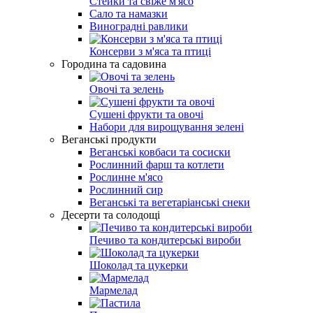
Стейки та свіже м'ясо
Сало та намазки
Виноградні равлики
Консерви з м'яса та птиці
Городина та садовина
Овочі та зелень
Сушені фрукти та овочі
Набори для вирощування зелені
Веганські продукти
Веганські ковбаси та сосиски
Рослинний фарш та котлети
Рослинне м'ясо
Рослинний сир
Веганські та вегетаріанські снеки
Десерти та солодощі
Печиво та кондитерські вироби
Шоколад та цукерки
Мармелад