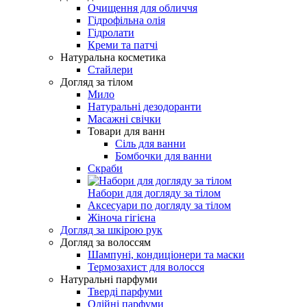
Очищення для обличчя
Гідрофільна олія
Гідролати
Креми та патчі
Натуральна косметика
Стайлери
Догляд за тілом
Мило
Натуральні дезодоранти
Масажні свічки
Товари для ванн
Сіль для ванни
Бомбочки для ванни
Скраби
Набори для догляду за тілом
Аксесуари по догляду за тілом
Жіноча гігієна
Догляд за шкірою рук
Догляд за волоссям
Шампуні, кондиціонери та маски
Термозахист для волосся
Натуральні парфуми
Тверді парфуми
Олійні парфуми