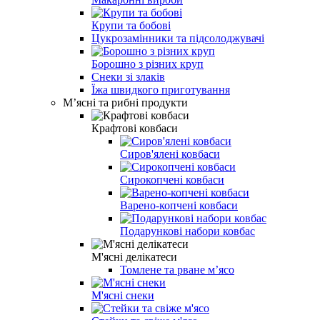
Крупи та бобові
Цукрозамінники та підсолоджувачі
Борошно з різних круп
Снеки зі злаків
Їжа швидкого приготування
Мʼясні та рибні продукти
Крафтові ковбаси
Сиров'ялені ковбаси
Сирокопчені ковбаси
Варено-копчені ковбаси
Подарункові набори ковбас
М'ясні делікатеси
Томлене та рване м’ясо
М'ясні снеки